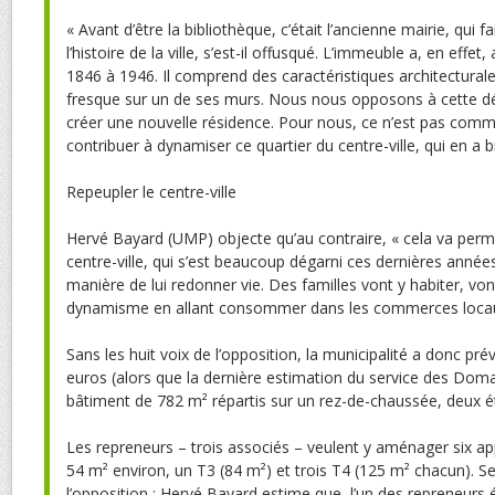
« Avant d’être la bibliothèque, c’était l’ancienne mairie, qui f
l’histoire de la ville, s’est-il offusqué. L’immeuble a, en effet, 
1846 à 1946. Il comprend des caractéristiques architecturale
fresque sur un de ses murs. Nous nous opposons à cette déc
créer une nouvelle résidence. Pour nous, ce n’est pas comm
contribuer à dynamiser ce quartier du centre-ville, qui en a b
Repeupler le centre-ville
Hervé Bayard (UMP) objecte qu’au contraire, « cela va perme
centre-ville, qui s’est beaucoup dégarni ces dernières années
manière de lui redonner vie. Des familles vont y habiter, von
dynamisme en allant consommer dans les commerces locau
Sans les huit voix de l’opposition, la municipalité a donc pr
euros (alors que la dernière estimation du service des Doma
bâtiment de 782 m² répartis sur un rez-de-chaussée, deux é
Les repreneurs – trois associés – veulent y aménager six a
54 m² environ, un T3 (84 m²) et trois T4 (125 m² chacun). S
l’opposition : Hervé Bayard estime que, l’un des repreneurs é