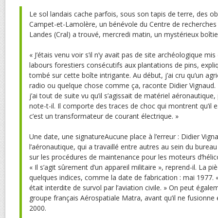
Le sol landais cache parfois, sous son tapis de terre, des obje
Campet-et-Lamolère, un bénévole du Centre de recherches 
Landes (Cral) a trouvé, mercredi matin, un mystérieux boîtie
« J’étais venu voir s’il n’y avait pas de site archéologique mi
labours forestiers consécutifs aux plantations de pins, expli
tombé sur cette boîte intrigante. Au début, j’ai cru qu’un agr
radio ou quelque chose comme ça, raconte Didier Vignaud.
j’ai tout de suite vu qu’il s’agissait de matériel aéronautique
note-t-il. Il comporte des traces de choc qui montrent qu’il e
c’est un transformateur de courant électrique. »
Une date, une signatureAucune place à l’erreur : Didier Vign
l’aéronautique, qui a travaillé entre autres au sein du bure
sur les procédures de maintenance pour les moteurs d’hélicop
« Il s’agit sûrement d’un appareil militaire », reprend-il. La 
quelques indices, comme la date de fabrication : mai 1977. 
était interdite de survol par l’aviation civile. » On peut égale
groupe français Aérospatiale Matra, avant qu’il ne fusionne
2000.