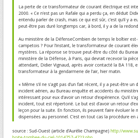
La perte de ce transformateur de courant électrique est int
2000. « Ce n’est pas un Rafale qui a perdu ça, en déduit Didie
entendu parler de crash, mais ce qui est sûr, c’est qu’il y a eu
peut-être pas duré longtemps car, à bord, il y a de la redond
Au ministère de la DéfenseCombien de temps le boîtier est-il
campetois ? Pour l’instant, le transformateur de courant éle
mystères. La réponse se trouve peut-être du côté du Burea
ministère de la Défense, à Paris, qui devrait recevoir la piè
attendant, Didier Vignaud, après avoir contacté la BA 118, es
transformateur à la gendarmerie de l’air, hier matin.
« Même s’il ne s’agit pas d’un fait récent, il y a peut-être un 
incident aérien, au Bureau enquête et accidents du ministère
intéressant pour eux d’avoir un retour d’expérience. Qu’il s’a
incident, tout est répertorié. Le but est d’avoir un retour d’e
leçon pour la suite. En fonction, ils peuvent faire évoluer le
dispensées au personnel. C’est en tout cas la procédure en 
source : Sud-Ouest (article d’Aurélie Champagne)
http://www.s
boite-tombee-du-ciel-1014757-4723.php