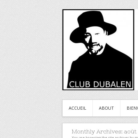
ACCUEIL
ABOUT
BIEN
Monthly Archives:
août
You are browsing the site archives by 