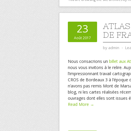
ATLAS
23
DE FRA
Août 2017
by
admin
⋅
Le
Nous consacrions un
billet aux A
nous vous invitons à le relire. A
l’impressionnant travail cartogra
CROS de Bordeaux 3 à l’époque de
n’avons pas remis Mont de Marsan 
blog, ni les cartes réalisées réc
ouvrages dont elles sont issues é
Read More →