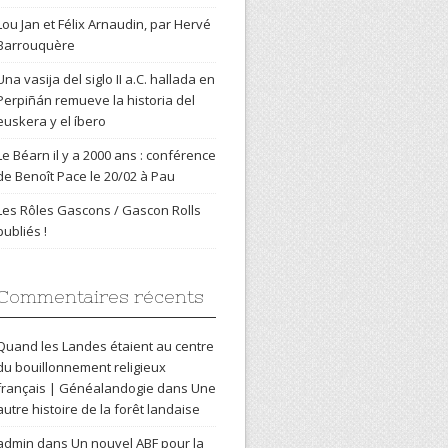
Lou Jan et Félix Arnaudin, par Hervé
Barrouquère
Una vasija del siglo II a.C. hallada en
Perpiñán remueve la historia del
euskera y el íbero
Le Béarn il y a 2000 ans : conférence
de Benoît Pace le 20/02 à Pau
Les Rôles Gascons / Gascon Rolls
publiés !
Commentaires récents
Quand les Landes étaient au centre
du bouillonnement religieux
français | Généalandogie
dans
Une
autre histoire de la forêt landaise
admin
dans
Un nouvel ABF pour la