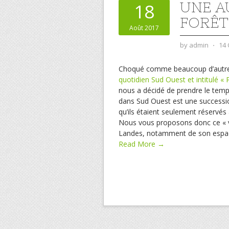
UNE A
18
FORÊT
Août 2017
by
admin
⋅
14
Choqué comme beaucoup d’autres 
quotidien Sud Ouest et intitulé «
nous a décidé de prendre le temps d
dans Sud Ouest est une successio
qu’ils étaient seulement réservés 
Nous vous proposons donc ce « 
Landes, notamment de son espace
Read More →