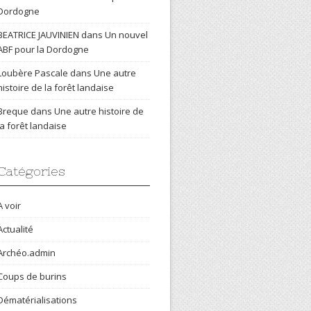
Dordogne
BEATRICE JAUVINIEN
dans
Un nouvel
ABF pour la Dordogne
Loubère Pascale
dans
Une autre
histoire de la forêt landaise
Breque
dans
Une autre histoire de
la forêt landaise
Catégories
A voir
Actualité
Archéo.admin
Coups de burins
Dématérialisations