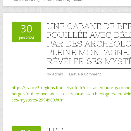
UNE CABANE DE BE
30
FOUILLÉE AVEC DÉL
Juin 2024
PAR DES ARCHÉOL
PLEINE MONTAGNE,
RÉVÉLER SES MYST
by
admin
⋅
Leave a Comment
https://france3-regions.francetvinfo.fr/occitanie/haute-garon
berger-fouillee-avec-delicatesse-par-des-archeologues-en-ple
ses-mysteres-2994980.html
TET