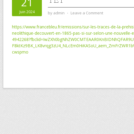
21
Juin 2024
by
admin
⋅
Leave a Comment
https://www.francebleu.fr/emissions/sur-les-traces-de-la-prehis
neolithique-decouvert-en-1865-pas-si-sur-selon-une-nouvelle-e
4942268?fbclid=IwZXh0bgNhZW0CMTEAAR0KnBIDNhQFAR9U
F8ktKz9BK_LK8vrqg3zU4_NLcEm0HiKASoU_aem_ZmFrZWR1b
cwspmo