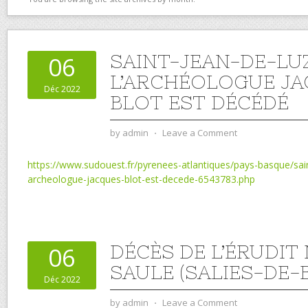
SAINT-JEAN-DE-LUZ
06
L’ARCHÉOLOGUE J
Déc 2022
BLOT EST DÉCÉDÉ
by
admin
⋅
Leave a Comment
https://www.sudouest.fr/pyrenees-atlantiques/pays-basque/sain
archeologue-jacques-blot-est-decede-6543783.php
DÉCÈS DE L’ÉRUDIT
06
SAULE (SALIES-DE-B
Déc 2022
by
admin
⋅
Leave a Comment