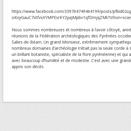
https://www.facebook.com/339764749464199/posts/pfbid02u
oKvyGauC7stfvsXYMPEsrKY2yaJMpbv1qfDmjqZMl/?sfnsn=sc
Nous sommes nombreuses et nombreux à l’avoir côtoyé, année
réunions de la Fédération archéologiques des Pyrénées occide
Salies-de-Béarn. Un grand Monsieur, extrêmement sympathique
nombreux domaines (l’archéologie n’était pas la seule corde à 
un brillant botaniste, spécialiste de la flore pyrénéenne) et qui
avec beaucoup d’humilité et de modestie. C’est avec une grand
appris son décès.