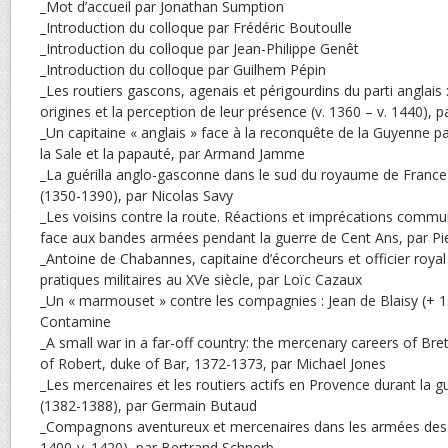
_Mot d’accueil par Jonathan Sumption
_Introduction du colloque par Frédéric Boutoulle
_Introduction du colloque par Jean-Philippe Genêt
_Introduction du colloque par Guilhem Pépin
_Les routiers gascons, agenais et périgourdins du parti anglais :
origines et la perception de leur présence (v. 1360 – v. 1440), 
_Un capitaine « anglais » face à la reconquête de la Guyenne pa
la Sale et la papauté, par Armand Jamme
_La guérilla anglo-gasconne dans le sud du royaume de France
(1350-1390), par Nicolas Savy
_Les voisins contre la route. Réactions et imprécations comm
face aux bandes armées pendant la guerre de Cent Ans, par Pi
_Antoine de Chabannes, capitaine d’écorcheurs et officier royal : 
pratiques militaires au XVe siècle, par Loïc Cazaux
_Un « marmouset » contre les compagnies : Jean de Blaisy (+ 13
Contamine
_A small war in a far-off country: the mercenary careers of Bret
of Robert, duke of Bar, 1372-1373, par Michael Jones
_Les mercenaires et les routiers actifs en Provence durant la gu
(1382-1388), par Germain Butaud
_Compagnons aventureux et mercenaires dans les armées des
1400-v. 1420), par Bertrand Schnerb