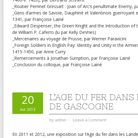
_Routier Perrinet Gressart : Joan of Arc’s penultimate Enemy, p
_Gens d’armes de Savoie, Dauphiné et Valentinois guerroyant
1341, par Françoise Lainé
_Edward Despenser, the Green Knight and the Introduction of t
de William P. Caferro (lu par Kelly DeVries)
_Mercenaires au voyage de Prusse, par Werner Paravicini
_Foreign Soldiers in English Pay: Identity and Unity in the Armi
1415-1450, par Anne Curry
_Remerciements à Jonathan Sumption, par Françoise Lainé
_Conclusion du colloque, par Françoise Lainé
L’AGE DU FER DANS
20
DE GASCOGNE
Avr 2013
by
admin
⋅
Leave a Comment
En 2011 et 2012, une exposition sur l’Age du fer dans les Lan