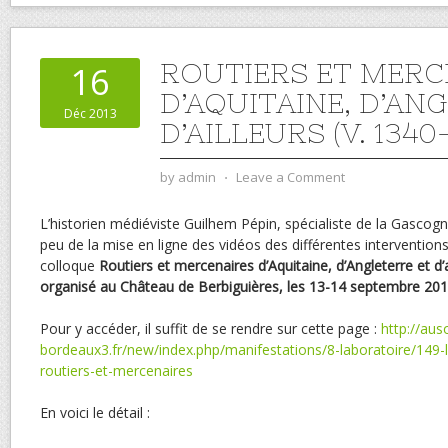
ROUTIERS ET MERC
16
D’AQUITAINE, D’AN
Déc 2013
D’AILLEURS (V. 1340-
by
admin
⋅
Leave a Comment
L’historien médiéviste Guilhem Pépin, spécialiste de la Gascogne,
peu de la mise en ligne des vidéos des différentes intervention
colloque
Routiers et mercenaires d’Aquitaine, d’Angleterre et d’a
organisé au
Château de Berbiguières, les 13-14 septembre 201
Pour y accéder, il suffit de se rendre sur cette page :
http://aus
bordeaux3.fr/new/index.php/manifestations/8-laboratoire/149-
routiers-et-mercenaires
En voici le détail :