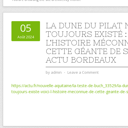
LA DUNE DU PILAT 
05
TOUJOURS EXISTÉ :
Août 2024
L’HISTOIRE MÉCON
CETTE GÉANTE DE S
ACTU BORDEAUX
by
admin
⋅
Leave a Comment
https://actu.fr/nouvelle-aquitaine/la-teste-de-buch_33529/la-du
toujours-existe-voici-l-histoire-meconnue-de-cette-geante-de