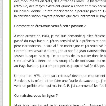
des monuments discrets, des offrandes rares. La hiérarchisa
retrouve, des règles existaient quant au choix et l’empla
un individu donné. Ce rite d’incinération a perduré près de 1
la christianisation n’ayant pénétré que très lentement le Pa
Comment en êtes-vous venu à cette passion ?
À mon arrivée en 1964, je me suis demandé quelles étaient 
passé du Pays basque. J’étais sensibilisé à la préhistoire par
père Barandiaran, je suis allé en montagne et j’ai retrouvé 
Comme j’en voyais d’autres, j’en ai parlé à Jean Haritschelhar
Musée basque, NDLR). Il m’a permis de les publier dans le 
C’est arrivé à la direction des Antiquités de Bordeaux, qu
au Pays basque. J’ai alors prospecté, jusqu’en Vallée d’Aspe.
Un jour, en 1975, je me suis retrouvé devant un monument 
Bordeaux, ils m’ont dit de faire une fouille de sauvetage. J’en é
venir un préhistorien qui m’a initié. Et j’ai commencé les fouil
Connaissiez-vous la région ?
Non. Mais maintenant, je la connais mieux qu’un Basque ! J’