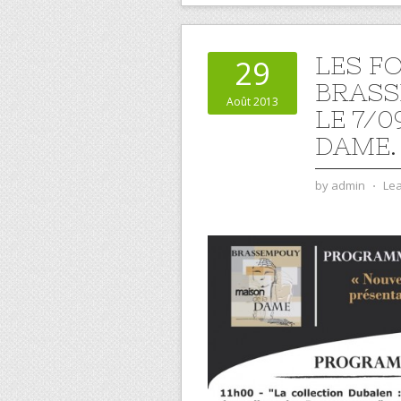
LES F
29
BRASS
Août 2013
LE 7/0
DAME.
by
admin
⋅
Le