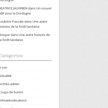
Dordogne
BEATRICE JAUVINIEN
dans
Un nouvel
ABF pour la Dordogne
Loubère Pascale
dans
Une autre
histoire de la forêt landaise
Breque
dans
Une autre histoire de
la forêt landaise
Catégories
A voir
Actualité
Archéo.admin
Coups de burins
Dématérialisations