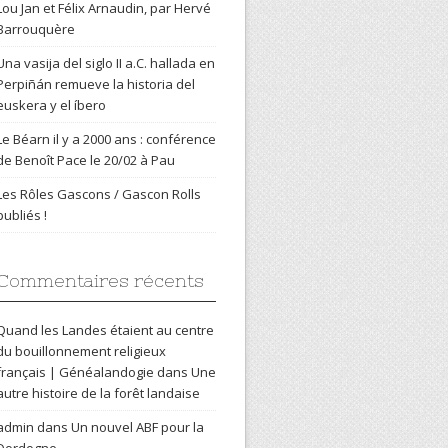
Lou Jan et Félix Arnaudin, par Hervé
Barrouquère
Una vasija del siglo II a.C. hallada en
Perpiñán remueve la historia del
euskera y el íbero
Le Béarn il y a 2000 ans : conférence
de Benoît Pace le 20/02 à Pau
Les Rôles Gascons / Gascon Rolls
publiés !
Commentaires récents
Quand les Landes étaient au centre
du bouillonnement religieux
français | Généalandogie
dans
Une
autre histoire de la forêt landaise
admin
dans
Un nouvel ABF pour la