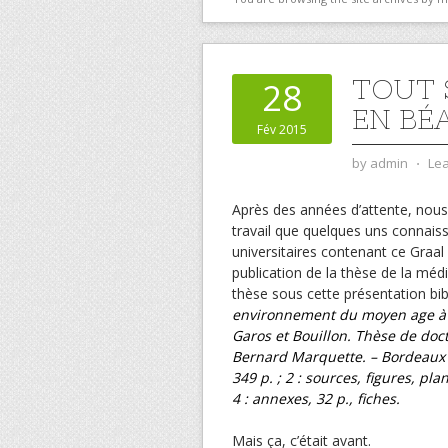
TOUT 
28
EN BÉA
Fév 2015
by
admin
⋅
Le
Après des années d’attente, nous 
travail que quelques uns connaiss
universitaires contenant ce Graal 
publication de la thèse de la méd
thèse sous cette présentation bib
environnement du moyen age à l
Garos et Bouillon. Thèse de doct
Bernard Marquette. – Bordeaux : U
349 p. ; 2 : sources, figures, pl
4 : annexes, 32 p., fiches.
Mais ça, c’était avant.