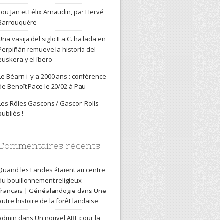
Lou Jan et Félix Arnaudin, par Hervé
Barrouquère
Una vasija del siglo II a.C. hallada en
Perpiñán remueve la historia del
euskera y el íbero
Le Béarn il y a 2000 ans : conférence
de Benoît Pace le 20/02 à Pau
Les Rôles Gascons / Gascon Rolls
publiés !
Commentaires récents
Quand les Landes étaient au centre
du bouillonnement religieux
français | Généalandogie
dans
Une
autre histoire de la forêt landaise
admin
dans
Un nouvel ABF pour la