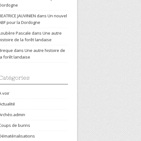
Dordogne
BEATRICE JAUVINIEN
dans
Un nouvel
ABF pour la Dordogne
Loubère Pascale
dans
Une autre
histoire de la forêt landaise
Breque
dans
Une autre histoire de
la forêt landaise
Catégories
A voir
Actualité
Archéo.admin
Coups de burins
Dématérialisations