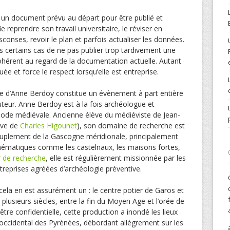
un document prévu au départ pour être publié et
e reprendre son travail universitaire, le réviser en
conses, revoir le plan et parfois actualiser les données.
ns certains cas de ne pas publier trop tardivement une
ohérent au regard de la documentation actuelle. Autant
e et force le respect lorsqu’elle est entreprise.
èse d’Anne Berdoy constitue un évènement à part entière
auteur. Anne Berdoy est à la fois archéologue et
ériode médiévale. Ancienne élève du médiéviste de Jean-
ève de
Charles Higounet
), son domaine de recherche est
peuplement de la Gascogne méridionale, principalement
hématiques comme les castelnaux, les maisons fortes,
r de recherche
, elle est régulièrement missionnée par les
entreprises agréées d’archéologie préventive.
ela en est assurément un : le centre potier de Garos et
 plusieurs siècles, entre la fin du Moyen Age et l’orée de
tre confidentielle, cette production a inondé les lieux
ccidental des Pyrénées, débordant allègrement sur les