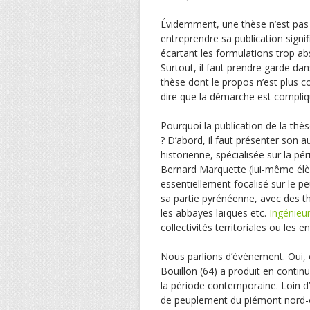
Évidemment, une thèse n’est pas 
entreprendre sa publication signifi
écartant les formulations trop abs
Surtout, il faut prendre garde da
thèse dont le propos n’est plus c
dire que la démarche est compliqué
Pourquoi la publication de la th
? D’abord, il faut présenter son 
historienne, spécialisée sur la p
Bernard Marquette (lui-même él
essentiellement focalisé sur le 
sa partie pyrénéenne, avec des t
les abbayes laïques etc.
Ingénieu
collectivités territoriales ou les 
Nous parlions d’évènement. Oui, c
Bouillon (64) a produit en continu
la période contemporaine. Loin d’ê
de peuplement du piémont nord-o