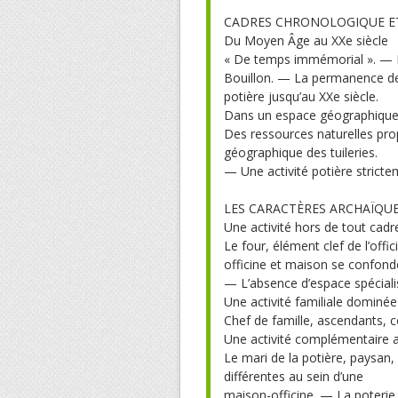
CADRES CHRONOLOGIQUE ET
Du Moyen Âge au XXe siècle
« De temps immémorial ». — L’o
Bouillon. — La permanence de 
potière jusqu’au XXe siècle.
Dans un espace géographique
Des ressources naturelles prop
géographique des tuileries.
— Une activité potière stricte
LES CARACTÈRES ARCHAÏQU
Une activité hors de tout cadr
Le four, élément clef de l’off
officine et maison se confond
— L’absence d’espace spéciali
Une activité familiale dominé
Chef de famille, ascendants, c
Une activité complémentaire a
Le mari de la potière, paysan,
différentes au sein d’une
maison-officine. — La poterie