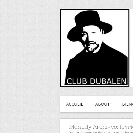
ACCUEIL
ABOUT
BIEN
Monthly Archives:
févri
You are browsing the site archives by 