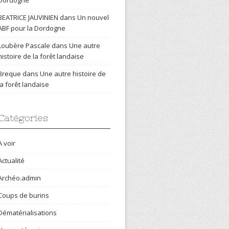
Dordogne
BEATRICE JAUVINIEN
dans
Un nouvel
ABF pour la Dordogne
Loubère Pascale
dans
Une autre
histoire de la forêt landaise
Breque
dans
Une autre histoire de
la forêt landaise
Catégories
A voir
Actualité
Archéo.admin
Coups de burins
Dématérialisations