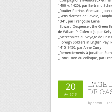
_Compagnons aventureux et merc
1400-v. 1420), par Bertrand Schn
_Routier Perrinet Gressart : Joan
_Gens d’armes de Savoie, Dauphi
1341, par Françoise Lainé
_Edward Despenser, the Green Kni
de William P. Caferro (lu par Kell
_Mercenaires au voyage de Prusse
_Foreign Soldiers in English Pay: 
1415-1450, par Anne Curry
_Remerciements à Jonathan Sumpt
_Conclusion du colloque, par Fra
L’AGE
20
DE GA
Avr 2013
by
admin
⋅
Le