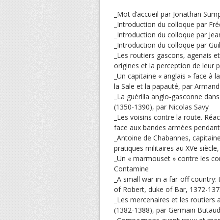
_Mot d’accueil par Jonathan Sum
_Introduction du colloque par Fré
_Introduction du colloque par Jea
_Introduction du colloque par Gu
_Les routiers gascons, agenais et 
origines et la perception de leur 
_Un capitaine « anglais » face à 
la Sale et la papauté, par Arma
_La guérilla anglo-gasconne dans
(1350-1390), par Nicolas Savy
_Les voisins contre la route. R
face aux bandes armées pendant l
_Antoine de Chabannes, capitaine d
pratiques militaires au XVe siècle
_Un « marmouset » contre les com
Contamine
_A small war in a far-off country:
of Robert, duke of Bar, 1372-137
_Les mercenaires et les routiers a
(1382-1388), par Germain Butau