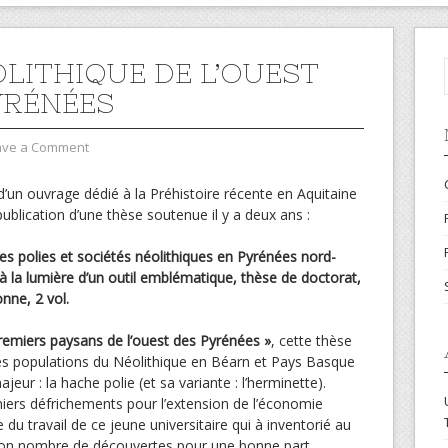
OLITHIQUE DE L’OUEST
YRÉNÉES
ave a Comment
 d’un ouvrage dédié à la Préhistoire récente en Aquitaine
a publication d’une thèse soutenue il y a deux ans :
polies et sociétés néolithiques en Pyrénées nord-
à la lumière d’un outil emblématique, thèse de doctorat,
nne, 2 vol.
remiers paysans de l’ouest des Pyrénées »
, cette thèse
 populations du Néolithique en Béarn et Pays Basque
ajeur : la hache polie (et sa variante : l’herminette).
miers défrichements pour l’extension de l’économie
du travail de ce jeune universitaire qui à inventorié au
bon nombre de découvertes pour une bonne part