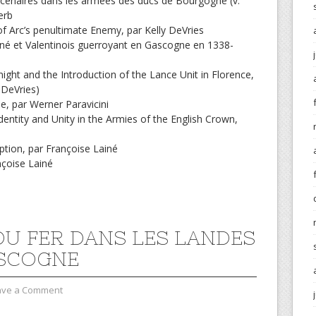
enaires dans les armées des ducs de Bourgogne (v.
erb
 of Arc’s penultimate Enemy, par Kelly DeVries
né et Valentinois guerroyant en Gascogne en 1338-
ght and the Introduction of the Lance Unit in Florence,
y DeVries)
, par Werner Paravicini
Identity and Unity in the Armies of the English Crown,
ion, par Françoise Lainé
nçoise Lainé
 DU FER DANS LES LANDES
SCOGNE
ave a Comment