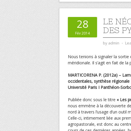
LE NÉ
28
DES P
Fév 2014
by
admin
⋅
Le
Nous tenions à signaler la sortie
méridionale. Il s’agit en fait de l
MARTICORENA P. (2012a) – Lames 
occidentales, synthèse régionale 
Université Paris I Panthéon-Sorbo
Publiée donc sous le titre
« Les p
nous emmène à la découverte des
nord à travers l’usage d’un outil m
Celle-ci, intimement liée aux pre
agropastorale, est donc au centre 
cours de ces dernières années, 