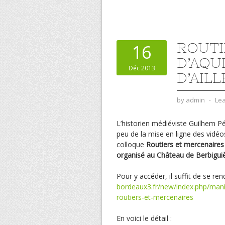
ROUTI
16
D’AQU
Déc 2013
D’AILL
by
admin
⋅
Le
L’historien médiéviste Guilhem Pép
peu de la mise en ligne des vidéo
colloque
Routiers et mercenaires d
organisé au
Château de Berbiguiè
Pour y accéder, il suffit de se re
bordeaux3.fr/new/index.php/manif
routiers-et-mercenaires
En voici le détail :