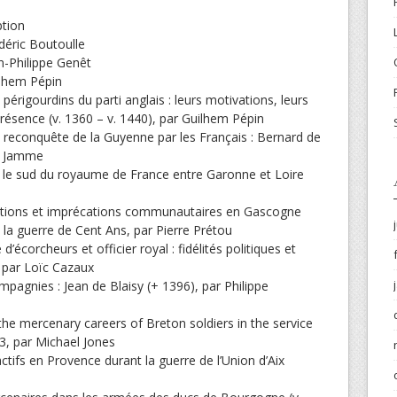
ption
déric Boutoulle
n-Philippe Genêt
ilhem Pépin
périgourdins du parti anglais : leurs motivations, leurs
présence (v. 1360 – v. 1440), par Guilhem Pépin
la reconquête de la Guyenne par les Français : Bernard de
nd Jamme
 le sud du royaume de France entre Garonne et Loire
éactions et imprécations communautaires en Gascogne
a guerre de Cent Ans, par Pierre Prétou
’écorcheurs et officier royal : fidélités politiques et
, par Loïc Cazaux
pagnies : Jean de Blaisy (+ 1396), par Philippe
 the mercenary careers of Breton soldiers in the service
3, par Michael Jones
ctifs en Provence durant la guerre de l’Union d’Aix
d