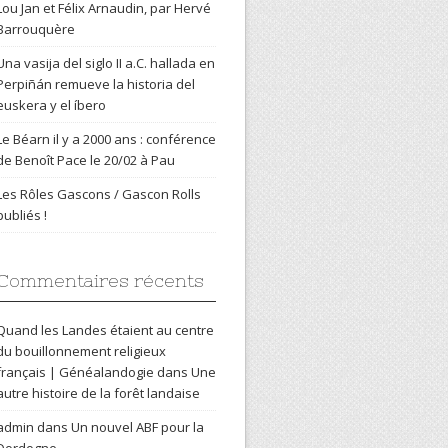
Lou Jan et Félix Arnaudin, par Hervé
Barrouquère
Una vasija del siglo II a.C. hallada en
Perpiñán remueve la historia del
euskera y el íbero
Le Béarn il y a 2000 ans : conférence
de Benoît Pace le 20/02 à Pau
Les Rôles Gascons / Gascon Rolls
publiés !
Commentaires récents
Quand les Landes étaient au centre
du bouillonnement religieux
français | Généalandogie
dans
Une
autre histoire de la forêt landaise
admin
dans
Un nouvel ABF pour la