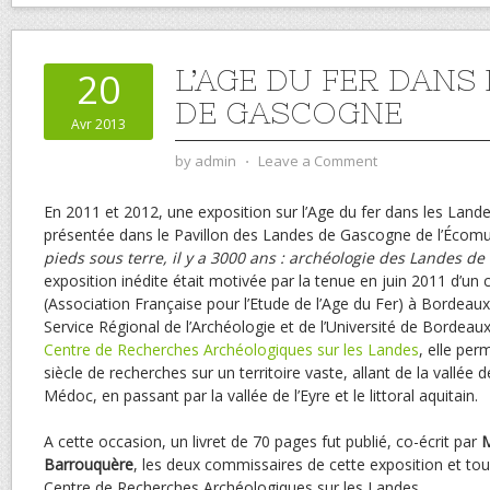
L’AGE DU FER DANS
20
DE GASCOGNE
Avr 2013
by
admin
⋅
Leave a Comment
En 2011 et 2012, une exposition sur l’Age du fer dans les Lan
présentée dans le Pavillon des Landes de Gascogne de l’Écom
pieds sous terre, il y a 3000 ans : archéologie des Landes d
exposition inédite était motivée par la tenue en juin 2011 d’un c
(Association Française pour l’Etude de l’Age du Fer) à Bordeaux.
Service Régional de l’Archéologie et de l’Université de Bordeaux
Centre de Recherches Archéologiques sur les Landes
, elle per
siècle de recherches sur un territoire vaste, allant de la vallée d
Médoc, en passant par la vallée de l’Eyre et le littoral aquitain.
A cette occasion, un livret de 70 pages fut publié, co-écrit par
M
Barrouquère
, les deux commissaires de cette exposition et t
Centre de Recherches Archéologiques sur les Landes.