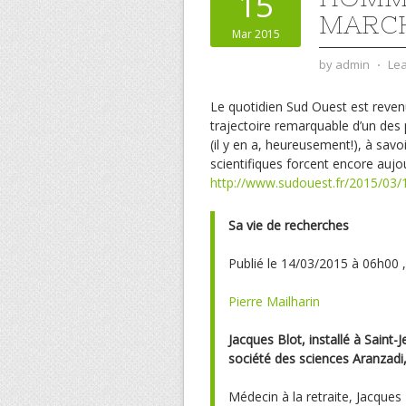
15
MARCH
Mar 2015
by
admin
⋅
Le
Le quotidien Sud Ouest est revenu
trajectoire remarquable d’un des 
(il y en a, heureusement!), à savoi
scientifiques forcent encore aujou
http://www.sudouest.fr/2015/03/
Sa vie de recherches
Publié le 14/03/2015 à 06h00 
Pierre Mailharin
Jacques Blot, installé à Saint-
société des sciences Aranzadi
Médecin à la retraite, Jacques 