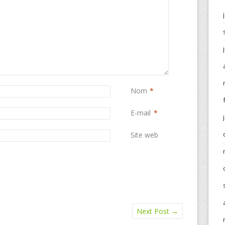
Nom
*
E-mail
*
Site web
Next Post
→