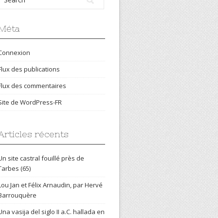
Méta
Connexion
Flux des publications
Flux des commentaires
Site de WordPress-FR
Articles récents
Un site castral fouillé près de
Tarbes (65)
Lou Jan et Félix Arnaudin, par Hervé
Barrouquère
Una vasija del siglo II a.C. hallada en