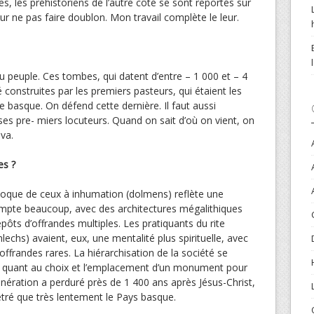
s, les préhistoriens de l’autre côté se sont reportés sur
r ne pas faire doublon. Mon travail complète le leur.
du peuple. Ces tombes, qui datent d’entre – 1 000 et – 4
 construites par les premiers pasteurs, qui étaient les
e basque. On défend cette dernière. Il faut aussi
s pre- miers locuteurs. Quand on sait d’où on vient, on
 va.
es ?
époque de ceux à inhumation (dolmens) reflète une
ompte beaucoup, avec des architectures mégalithiques
pôts d’offrandes multiples. Les pratiquants du rite
lechs) avaient, eux, une mentalité plus spirituelle, avec
frandes rares. La hiérarchisation de la société se
nt quant au choix et l’emplacement d’un monument pour
cinération a perduré près de 1 400 ans après Jésus-Christ,
nétré que très lentement le Pays basque.