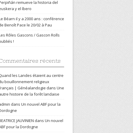
Perpiñán remueve la historia del
euskera y el íbero
Le Béarn il y a 2000 ans : conférence
de Benoît Pace le 20/02 à Pau
Les Rôles Gascons / Gascon Rolls
publiés !
Commentaires récents
Quand les Landes étaient au centre
du bouillonnement religieux
français | Généalandogie
dans
Une
autre histoire de la forêt landaise
admin
dans
Un nouvel ABF pour la
Dordogne
BEATRICE JAUVINIEN
dans
Un nouvel
ABF pour la Dordogne