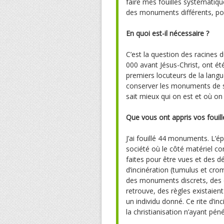
faire mes fouilles systématique
des monuments différents, pou
En quoi est-il nécessaire ?
C’est la question des racines 
000 avant Jésus-Christ, ont été
premiers locuteurs de la langu
conserver les monuments de se
sait mieux qui on est et où on
Que vous ont appris vos fouill
J’ai fouillé 44 monuments. L’
société où le côté matériel c
faites pour être vues et des dé
d’incinération (tumulus et crom
des monuments discrets, des of
retrouve, des règles existaie
un individu donné. Ce rite d’in
la christianisation n’ayant pé