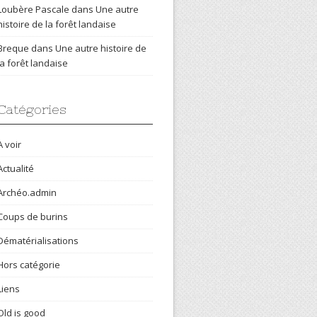
Loubère Pascale
dans
Une autre
histoire de la forêt landaise
Breque
dans
Une autre histoire de
la forêt landaise
Catégories
A voir
Actualité
Archéo.admin
Coups de burins
Dématérialisations
Hors catégorie
Liens
Old is good