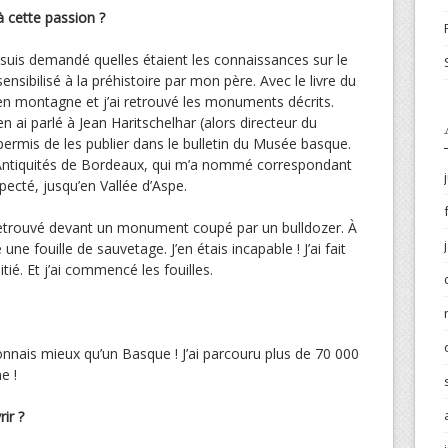
cette passion ?
suis demandé quelles étaient les connaissances sur le
ensibilisé à la préhistoire par mon père. Avec le livre du
 en montagne et j’ai retrouvé les monuments décrits.
n ai parlé à Jean Haritschelhar (alors directeur du
ermis de les publier dans le bulletin du Musée basque.
es Antiquités de Bordeaux, qui m’a nommé correspondant
pecté, jusqu’en Vallée d’Aspe.
retrouvé devant un monument coupé par un bulldozer. À
 une fouille de sauvetage. J’en étais incapable ! J’ai fait
itié. Et j’ai commencé les fouilles.
nnais mieux qu’un Basque ! J’ai parcouru plus de 70 000
e !
ir ?