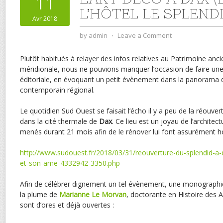
11
L’HÔTEL LE SPLEND
Avr 2018
by
admin
⋅
Leave a Comment
Plutôt habitués à relayer des infos relatives au Patrimoine anci
méridionale, nous ne pouvions manquer l’occasion de faire une
éditoriale, en évoquant un petit évènement dans la panorama 
contemporain régional.
Le quotidien Sud Ouest se faisait l’écho il y a peu de la réouvert
dans la cité thermale de
Dax
. Ce lieu est un joyau de l’architec
menés durant 21 mois afin de le rénover lui font assurément h
http://www.sudouest.fr/2018/03/31/reouverture-du-splendid-a-d
et-son-ame-4332942-3350.php
Afin de célébrer dignement un tel évènement, une monographie 
la plume de
Marianne Le Morvan
, doctorante en Histoire des
sont d’ores et déjà ouvertes :