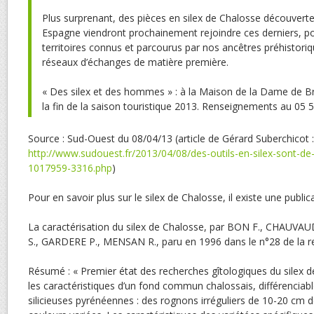
Plus surprenant, des pièces en silex de Chalosse découver
Espagne viendront prochainement rejoindre ces derniers, po
territoires connus et parcourus par nos ancêtres préhistori
réseaux d’échanges de matière première.
« Des silex et des hommes » : à la Maison de la Dame de B
la fin de la saison touristique 2013. Renseignements au 05 
Source : Sud-Ouest du 08/04/13 (article de Gérard Suberchicot :
http://www.sudouest.fr/2013/04/08/des-outils-en-silex-sont-de
1017959-3316.php
)
Pour en savoir plus sur le silex de Chalosse, il existe une publica
La caractérisation du silex de Chalosse, par BON F., CHAU
S., GARDERE P., MENSAN R., paru en 1996 dans le n°28 de la re
Résumé : « Premier état des recherches gîtologiques du silex de
les caractéristiques d’un fond commun chalossais, différenciab
silicieuses pyrénéennes : des rognons irréguliers de 10-20 cm d