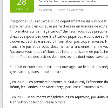
28
Avr 2013
by
admin
⋅
Leave a Comment
Imaginons : vous roulez sur une départementale du Sud ouest et
attiré par une bien curieuse pierre dressée en bordure de route
l’information sur ce méga caillou? Bien sûr, vous vous précipite
chez vous (pour peu que le dit caillou pique votre curiosité su
trouverez peut-être un peu d’information pas trop mauvaise.
franchir le pas et de vous documenter à l’ancienne : rien ne va
Rassurez-vous, nous n’allons pas lister une dizaine de pavés im
somnifères ou des articles dans des revues dont vous n’avez j
En 2006 et 2009 sont sortis deux ouvrages sur le sujet des még
gros cailloux) dans le Sud-ouest :
_ en 2006 :
Les premiers hommes du Sud-ouest, Préhistoire dan
Béarn, les Landes
, par
Marc Large
, paru chez Éditions Cairn
_ en 2009 :
Monuments mégalithiques en Aquitaine
, par
Alain 
Alan Sutton collection Passé Simple