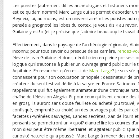
Les puristes (autrement dit les archéologues et historiens mo
est ce quidam nommé Marc Large qui se permet d’aborder un te
Beyneix, lui, au moins, est un universitaire! » Les puristes auto
pensée a gnognoté les lobes du cortex, je vous dis « au revoir, al
Guilaine y est! » (et je précise que j’admire beaucoup le travail d
Effectivement, dans le paysage de l’archéologie régionale, Alai
inconnu; pour tout savoir ou presque de sa carrière,
rendez-vou
élève de Jean Guilaine et donc, néolithicien en pleine possessio
logique qu’il s’autorise à publier un ouvrage grand public sur 
Aquitaine. En revanche, qu’en est-il de
Marc Large
? Je suis sûr 
connaissent pour son occupation principale : dessinateur de pres
créateur du seul festival dédié à la satyre en France Satiradax. 
rappelleront qu’il fut également animateur d’une chronique natu
chaîne de télévision Alégria. Et pour ceux qui lisent encore des l
en gros), ils auront sans doute feuilleté ou acheté (ou trouvé, vo
confisqué, emprunté au choix) un des ouvrages publiés par cet
facettes (Pyrénées sauvages, Landes secrètes, Xan de l’ours etc
pensants se permettront un « quoi? diantre! lire les œuvres d’
mon dieu! peut-être même libertaire!- et agitateur public! Que ne
curiosité naturelle qu a poussé Marc Large à mener des recher