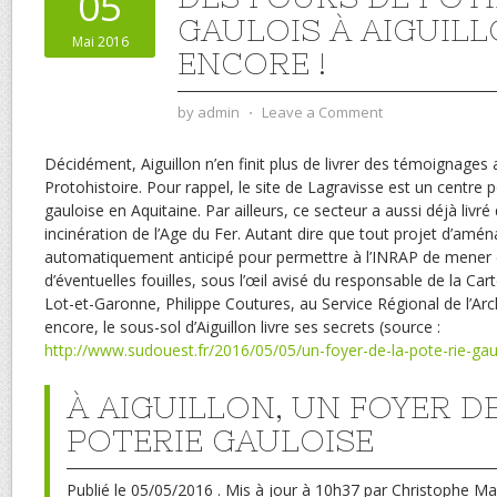
05
GAULOIS À AIGUILLO
Mai 2016
ENCORE !
by
admin
⋅
Leave a Comment
Décidément, Aiguillon n’en finit plus de livrer des témoignages
Protohistoire. Pour rappel, le site de Lagravisse est un centre 
gauloise en Aquitaine. Par ailleurs, ce secteur a aussi déjà livré
incinération de l’Age du Fer. Autant dire que tout projet d’am
automatiquement anticipé pour permettre à l’INRAP de mener 
d’éventuelles fouilles, sous l’œil avisé du responsable de la Ca
Lot-et-Garonne, Philippe Coutures, au Service Régional de l’Ar
encore, le sous-sol d’Aiguillon livre ses secrets (source :
http://www.sudouest.fr/2016/05/05/un-foyer-de-la-pote-rie-ga
À AIGUILLON, UN FOYER D
POTERIE GAULOISE
Publié
le 05/05/2016 .
Mis à jour à
10h37
par
Christophe M