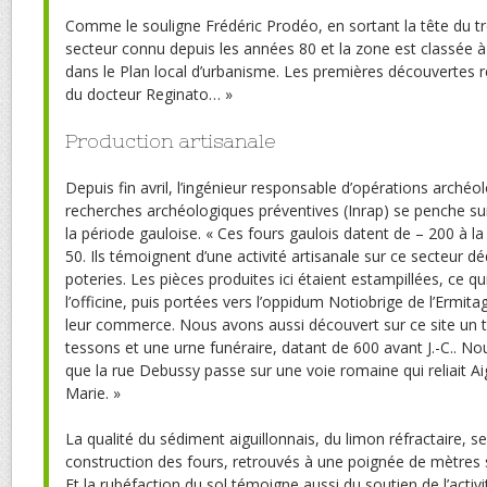
Comme le souligne Frédéric Prodéo, en sortant la tête du tr
secteur connu depuis les années 80 et la zone est classée à
dans le Plan local d’urbanisme. Les premières découvertes
du docteur Reginato… »
Production artisanale
Depuis fin avril, l’ingénieur responsable d’opérations archéol
recherches archéologiques préventives (Inrap) se penche su
la période gauloise. « Ces fours gaulois datent de – 200 à 
50. Ils témoignent d’une activité artisanale sur ce secteur dé
poteries. Les pièces produites ici étaient estampillées, ce qui
l’officine, puis portées vers l’oppidum Notiobrige de l’Ermita
leur commerce. Nous avons aussi découvert sur ce site un 
tessons et une urne funéraire, datant de 600 avant J.-C.. N
que la rue Debussy passe sur une voie romaine qui reliait Aig
Marie. »
La qualité du sédiment aiguillonnais, du limon réfractaire, s
construction des fours, retrouvés à une poignée de mètres s
Et la rubéfaction du sol témoigne aussi du soutien de l’activ