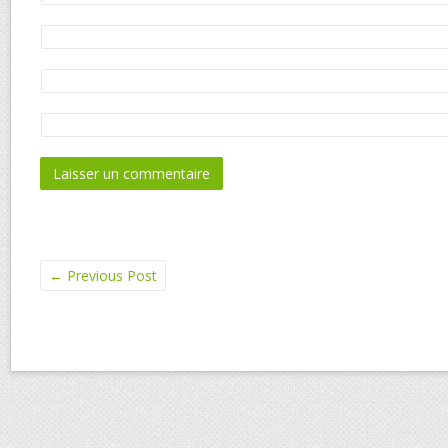
←
Previous Post