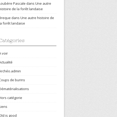
Loubère Pascale
dans
Une autre
histoire de la forêt landaise
Breque
dans
Une autre histoire de
la forêt landaise
Catégories
A voir
Actualité
Archéo.admin
Coups de burins
Dématérialisations
Hors catégorie
Liens
Old is good