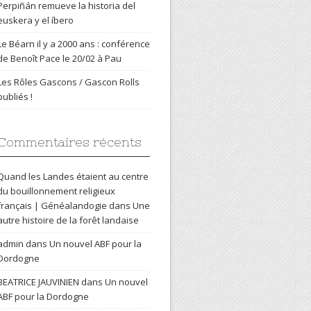
Perpiñán remueve la historia del
euskera y el íbero
Le Béarn il y a 2000 ans : conférence
de Benoît Pace le 20/02 à Pau
Les Rôles Gascons / Gascon Rolls
publiés !
Commentaires récents
Quand les Landes étaient au centre
du bouillonnement religieux
français | Généalandogie
dans
Une
autre histoire de la forêt landaise
admin
dans
Un nouvel ABF pour la
Dordogne
BEATRICE JAUVINIEN
dans
Un nouvel
ABF pour la Dordogne