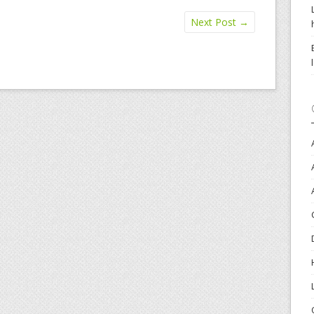
Next Post
→