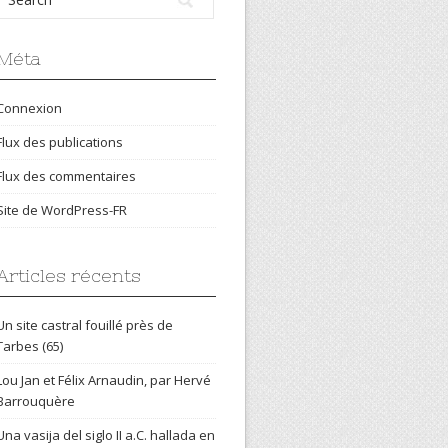
Méta
Connexion
Flux des publications
Flux des commentaires
Site de WordPress-FR
Articles récents
Un site castral fouillé près de
Tarbes (65)
Lou Jan et Félix Arnaudin, par Hervé
Barrouquère
Una vasija del siglo II a.C. hallada en