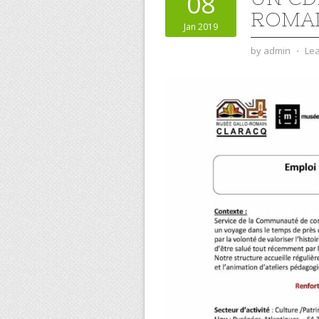
08
ROMAI
Jan 2019
by
admin
⋅
Le