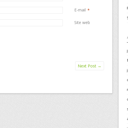
E-mail
*
Site web
Next Post
→