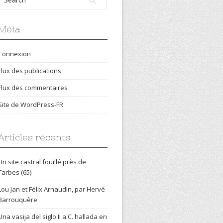
Méta
Connexion
Flux des publications
Flux des commentaires
Site de WordPress-FR
Articles récents
Un site castral fouillé près de
Tarbes (65)
Lou Jan et Félix Arnaudin, par Hervé
Barrouquère
Una vasija del siglo II a.C. hallada en