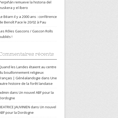
Perpiñán remueve la historia del
euskera y el íbero
Le Béarn il y a 2000 ans : conférence
de Benoît Pace le 20/02 à Pau
Les Rôles Gascons / Gascon Rolls
publiés !
Commentaires récents
Quand les Landes étaient au centre
du bouillonnement religieux
français | Généalandogie
dans
Une
autre histoire de la forêt landaise
admin
dans
Un nouvel ABF pour la
Dordogne
BEATRICE JAUVINIEN
dans
Un nouvel
ABF pour la Dordogne