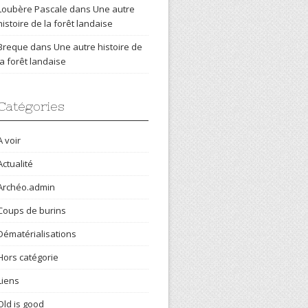
Loubère Pascale
dans
Une autre
histoire de la forêt landaise
Breque
dans
Une autre histoire de
la forêt landaise
Catégories
A voir
Actualité
Archéo.admin
Coups de burins
Dématérialisations
Hors catégorie
Liens
Old is good