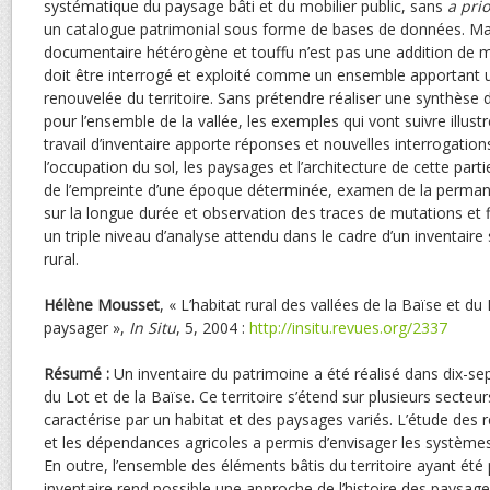
systématique du paysage bâti et du mobilier public, sans
a prio
un catalogue patrimonial sous forme de bases de données. Ma
documentaire hétérogène et touffu n’est pas une addition de mo
doit être interrogé et exploité comme un ensemble apportant
renouvelée du territoire. Sans prétendre réaliser une synthèse 
pour l’ensemble de la vallée, les exemples qui vont suivre illust
travail d’inventaire apporte réponses et nouvelles interrogat
l’occupation du sol, les paysages et l’architecture de cette part
de l’empreinte d’une époque déterminée, examen de la perman
sur la longue durée et observation des traces de mutations et f
un triple niveau d’analyse attendu dans le cadre d’un inventaire 
rural.
Hélène
Mousset
, « L’habitat rural des vallées de la Baïse et du
paysager »,
In Situ
, 5, 2004 :
http://insitu.revues.org/2337
Résumé :
Un inventaire du patrimoine a été réalisé dans dix-se
du Lot et de la Baïse. Ce territoire s’étend sur plusieurs secte
caractérise par un habitat et des paysages variés. L’étude des re
et les dépendances agricoles a permis d’envisager les systèmes 
En outre, l’ensemble des éléments bâtis du territoire ayant été
inventaire rend possible une approche de l’histoire des paysage