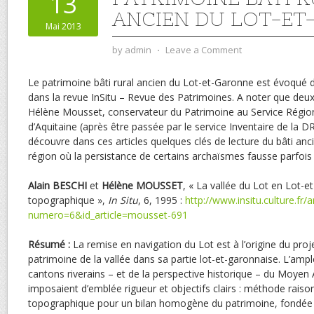
13
ANCIEN DU LOT-E
Mai 2013
by
admin
⋅
Leave a Comment
Le patrimoine bâti rural ancien du Lot-et-Garonne est évoqué da
dans la revue InSitu – Revue des Patrimoines. A noter que deux
Hélène Mousset, conservateur du Patrimoine au Service Région
d’Aquitaine (après être passée par le service Inventaire de la 
découvre dans ces articles quelques clés de lecture du bâti anci
région où la persistance de certains archaïsmes fausse parfois
Alain BESCHI
et
Hélène MOUSSET
, « La vallée du Lot en Lot-e
topographique »,
In Situ
, 6, 1995 :
http://www.insitu.culture.fr/a
numero=6&id_article=mousset-691
Résumé :
La remise en navigation du Lot est à l’origine du proje
patrimoine de la vallée dans sa partie lot-et-garonnaise. L’ample
cantons riverains – et de la perspective historique – du Moyen
imposaient d’emblée rigueur et objectifs clairs : méthode raison
topographique pour un bilan homogène du patrimoine, fondée