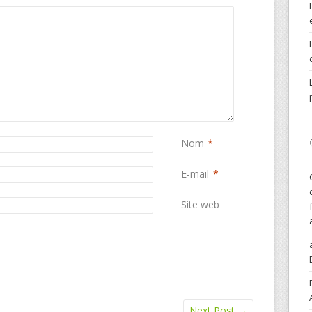
Nom
*
E-mail
*
Site web
Next Post
→