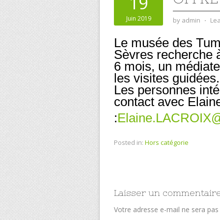
19
Juin 2019
by
admin
⋅
Le
Le musée des Tum
Sèvres recherche à
6 mois, un médiate
les visites guidées.
Les personnes int
contact avec Elaine
:
Elaine.LACROIX@
Posted in:
Hors catégorie
Laisser un commentair
Votre adresse e-mail ne sera pas 