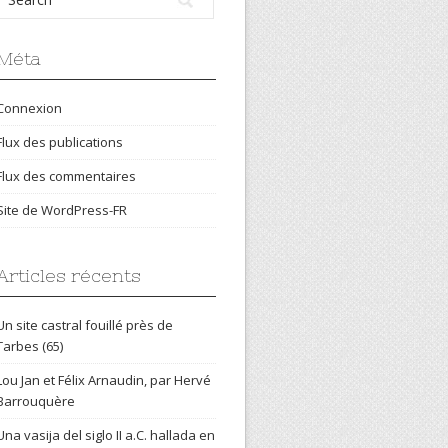
Méta
Connexion
Flux des publications
Flux des commentaires
Site de WordPress-FR
Articles récents
Un site castral fouillé près de
Tarbes (65)
Lou Jan et Félix Arnaudin, par Hervé
Barrouquère
Una vasija del siglo II a.C. hallada en