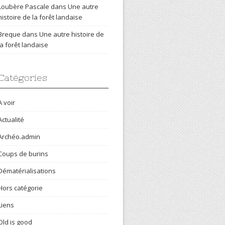
Loubère Pascale
dans
Une autre
histoire de la forêt landaise
Breque
dans
Une autre histoire de
la forêt landaise
Catégories
A voir
Actualité
Archéo.admin
Coups de burins
Dématérialisations
Hors catégorie
Liens
Old is good