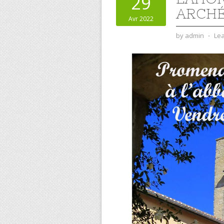
29
ARCHÉ
Avr 2022
by
admin
⋅
Le