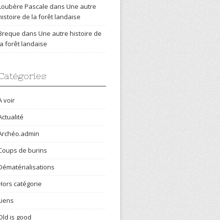
Loubère Pascale
dans
Une autre
histoire de la forêt landaise
Breque
dans
Une autre histoire de
la forêt landaise
Catégories
A voir
Actualité
Archéo.admin
Coups de burins
Dématérialisations
Hors catégorie
Liens
Old is good