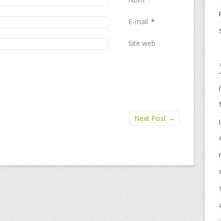
E-mail
*
Site web
Next Post
→