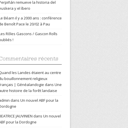
Perpiñán remueve la historia del
euskera y el íbero
Le Béarn il y a 2000 ans : conférence
de Benoît Pace le 20/02 à Pau
Les Rôles Gascons / Gascon Rolls
publiés !
Commentaires récents
Quand les Landes étaient au centre
du bouillonnement religieux
français | Généalandogie
dans
Une
autre histoire de la forêt landaise
admin
dans
Un nouvel ABF pour la
Dordogne
BEATRICE JAUVINIEN
dans
Un nouvel
ABF pour la Dordogne