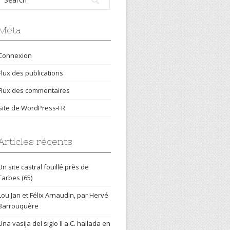
Méta
Connexion
Flux des publications
Flux des commentaires
Site de WordPress-FR
Articles récents
Un site castral fouillé près de
Tarbes (65)
Lou Jan et Félix Arnaudin, par Hervé
Barrouquère
Una vasija del siglo II a.C. hallada en