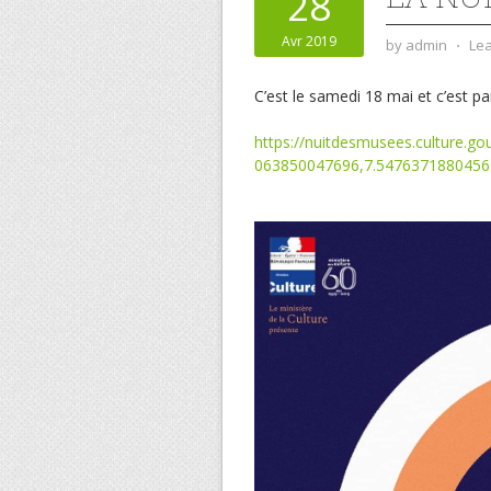
28
Avr 2019
by
admin
⋅
Le
C’est le samedi 18 mai et c’est par 
https://nuitdesmusees.culture.
063850047696,7.5476371880456