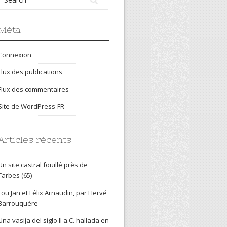
Méta
Connexion
Flux des publications
Flux des commentaires
Site de WordPress-FR
Articles récents
Un site castral fouillé près de
Tarbes (65)
Lou Jan et Félix Arnaudin, par Hervé
Barrouquère
Una vasija del siglo II a.C. hallada en