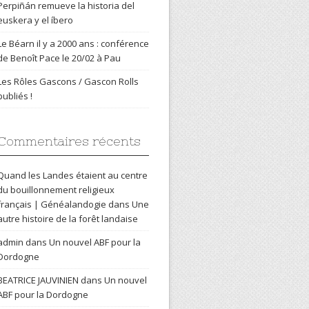
Perpiñán remueve la historia del
euskera y el íbero
Le Béarn il y a 2000 ans : conférence
de Benoît Pace le 20/02 à Pau
Les Rôles Gascons / Gascon Rolls
publiés !
Commentaires récents
Quand les Landes étaient au centre
du bouillonnement religieux
français | Généalandogie
dans
Une
autre histoire de la forêt landaise
admin
dans
Un nouvel ABF pour la
Dordogne
BEATRICE JAUVINIEN
dans
Un nouvel
ABF pour la Dordogne