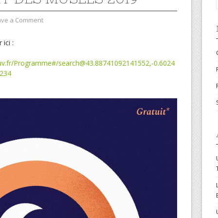
ave a Comment
ici :
gouv.fr/Programme#/search@43.88741092141552,-0.6024
234