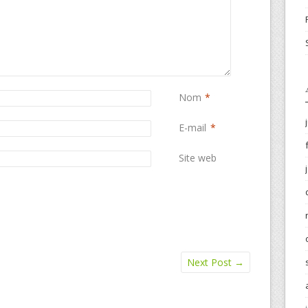
Nom
*
E-mail
*
Site web
Next Post
→