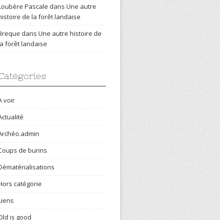
Loubère Pascale
dans
Une autre
histoire de la forêt landaise
Breque
dans
Une autre histoire de
la forêt landaise
Catégories
A voir
Actualité
Archéo.admin
Coups de burins
Dématérialisations
Hors catégorie
Liens
Old is good