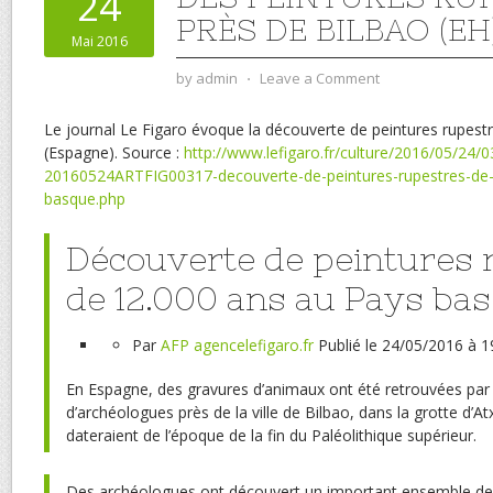
24
PRÈS DE BILBAO (EH
Mai 2016
by
admin
⋅
Leave a Comment
Le journal Le Figaro évoque la découverte de peintures rupest
(Espagne). Source :
http://www.lefigaro.fr/culture/2016/05/24/
20160524ARTFIG00317-decouverte-de-peintures-rupestres-de
basque.php
Découverte de peintures 
de 12.000 ans au Pays ba
Par
AFP agence
lefigaro.fr
Publié
le 24/05/2016 à 1
En Espagne, des gravures d’animaux ont été retrouvées par
d’archéologues près de la ville de Bilbao, dans la grotte d’At
dateraient de l’époque de la fin du Paléolithique supérieur.
Des archéologues ont découvert un important ensemble de 