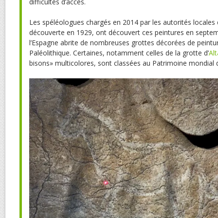
difficultés d’accès.
Les spéléologues chargés en 2014 par les autorités locales d
découverte en 1929, ont découvert ces peintures en septem
l’Espagne abrite de nombreuses grottes décorées de peintu
Paléolithique. Certaines, notamment celles de la grotte d’
Al
bisons» multicolores, sont classées au Patrimoine mondial d