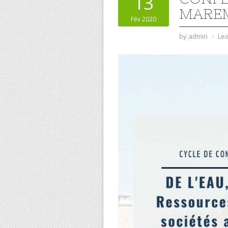
13
MAREM
Fév 2020
by
admin
⋅
Le