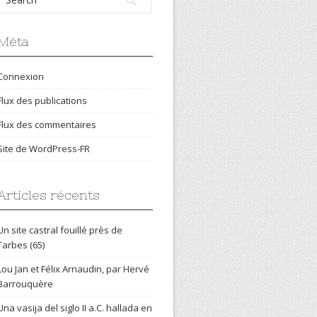
Méta
Connexion
Flux des publications
Flux des commentaires
Site de WordPress-FR
Articles récents
Un site castral fouillé près de
Tarbes (65)
Lou Jan et Félix Arnaudin, par Hervé
Barrouquère
Una vasija del siglo II a.C. hallada en