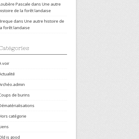
Loubère Pascale
dans
Une autre
histoire de la forêt landaise
Breque
dans
Une autre histoire de
la forêt landaise
Catégories
A voir
Actualité
Archéo.admin
Coups de burins
Dématérialisations
Hors catégorie
Liens
Old is good