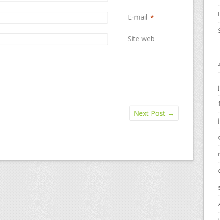
E-mail
*
Site web
Next Post
→