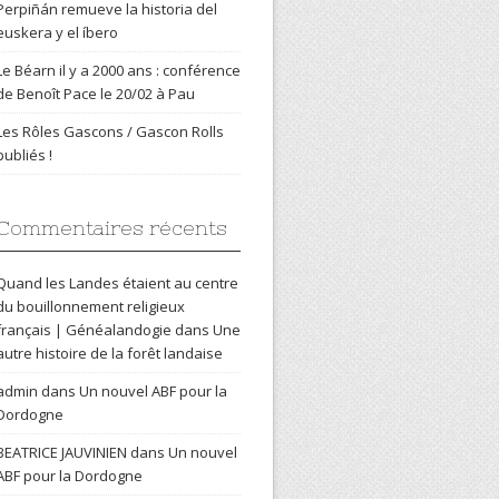
Perpiñán remueve la historia del
euskera y el íbero
Le Béarn il y a 2000 ans : conférence
de Benoît Pace le 20/02 à Pau
Les Rôles Gascons / Gascon Rolls
publiés !
Commentaires récents
Quand les Landes étaient au centre
du bouillonnement religieux
français | Généalandogie
dans
Une
autre histoire de la forêt landaise
admin
dans
Un nouvel ABF pour la
Dordogne
BEATRICE JAUVINIEN
dans
Un nouvel
ABF pour la Dordogne