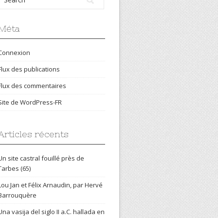
Méta
Connexion
Flux des publications
Flux des commentaires
Site de WordPress-FR
Articles récents
Un site castral fouillé près de
Tarbes (65)
Lou Jan et Félix Arnaudin, par Hervé
Barrouquère
Una vasija del siglo II a.C. hallada en