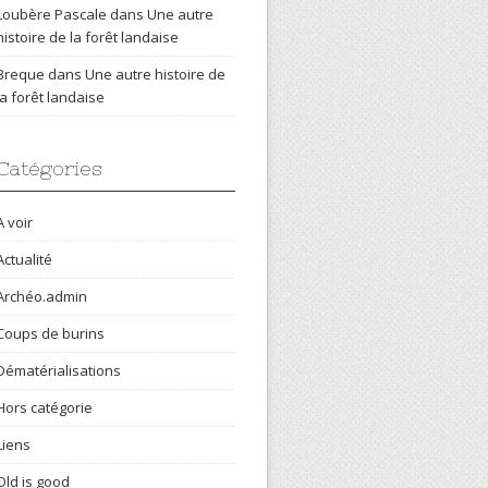
Loubère Pascale
dans
Une autre
histoire de la forêt landaise
Breque
dans
Une autre histoire de
la forêt landaise
Catégories
A voir
Actualité
Archéo.admin
Coups de burins
Dématérialisations
Hors catégorie
Liens
Old is good