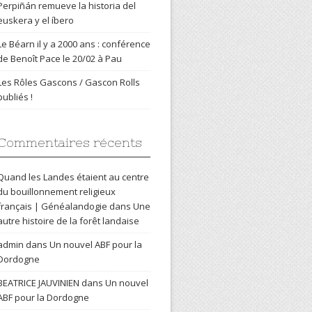
Perpiñán remueve la historia del
euskera y el íbero
Le Béarn il y a 2000 ans : conférence
de Benoît Pace le 20/02 à Pau
Les Rôles Gascons / Gascon Rolls
publiés !
Commentaires récents
Quand les Landes étaient au centre
du bouillonnement religieux
français | Généalandogie
dans
Une
autre histoire de la forêt landaise
admin
dans
Un nouvel ABF pour la
Dordogne
BEATRICE JAUVINIEN
dans
Un nouvel
ABF pour la Dordogne