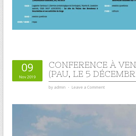
CONFERENCE À VENI
09
(PAU, LE 5 DÉCEMBR
Nov 2019
by
admin
⋅
Leave a Comment