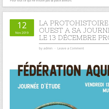
Pour tout ce qui ne trouve pas sa place ailleurs.
LA PROTOHISTOIRE
12
OUEST A SA JOURN
Nov 2019
LE 13 DÉCEMBRE P
by
admin
⋅
Leave a Comment