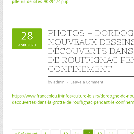
pilleurs-de-sites-9089474.php
PHOTOS – DORDOGN
28
NOUVEAUX DESSIN
Août 2020
DÉCOUVERTS DANS
DE ROUFFIGNAC PE
CONFINEMENT
by
admin
⋅
Leave a Comment
https://www.francebleu.fr/infos/culture-loisirs/dordogne-de-no
decouvertes-dans-la-grotte-de-rouffignac-pendant-le-confin
« Précédent
1
…
10
11
12
13
14
…
2