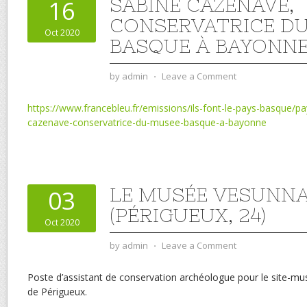
SABINE CAZENAVE,
16
CONSERVATRICE D
Oct 2020
BASQUE À BAYONN
by
admin
⋅
Leave a Comment
https://www.francebleu.fr/emissions/ils-font-le-pays-basque/p
cazenave-conservatrice-du-musee-basque-a-bayonne
LE MUSÉE VESUNN
03
(PÉRIGUEUX, 24)
Oct 2020
by
admin
⋅
Leave a Comment
Poste d’assistant de conservation archéologue pour le site-m
de Périgueux.