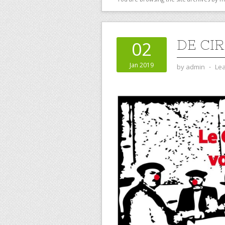
DE CI
02
Jan 2019
by
admin
⋅
Le