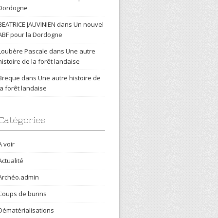
Dordogne
BEATRICE JAUVINIEN
dans
Un nouvel
ABF pour la Dordogne
Loubère Pascale
dans
Une autre
histoire de la forêt landaise
Breque
dans
Une autre histoire de
la forêt landaise
Catégories
A voir
Actualité
Archéo.admin
Coups de burins
Dématérialisations