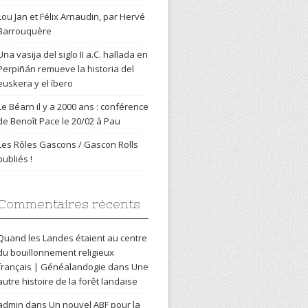
Lou Jan et Félix Arnaudin, par Hervé
Barrouquère
Una vasija del siglo II a.C. hallada en
Perpiñán remueve la historia del
euskera y el íbero
Le Béarn il y a 2000 ans : conférence
de Benoît Pace le 20/02 à Pau
Les Rôles Gascons / Gascon Rolls
publiés !
Commentaires récents
Quand les Landes étaient au centre
du bouillonnement religieux
français | Généalandogie
dans
Une
autre histoire de la forêt landaise
admin
dans
Un nouvel ABF pour la