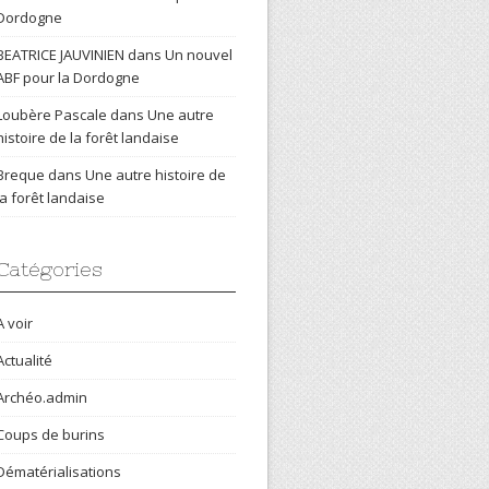
Dordogne
BEATRICE JAUVINIEN
dans
Un nouvel
ABF pour la Dordogne
Loubère Pascale
dans
Une autre
histoire de la forêt landaise
Breque
dans
Une autre histoire de
la forêt landaise
Catégories
A voir
Actualité
Archéo.admin
Coups de burins
Dématérialisations