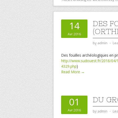
DES F
14
(ORTHE
Avr 2016
by
admin
⋅
Le
Des fouilles archéologiques en pré
http://www.sudouest.fr/2016/04/
4329.php
)
Read More →
DU GR
01
Avr 2016
by
admin
⋅
Le