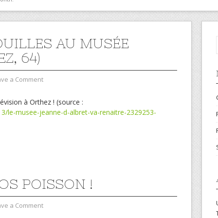
OUILLES AU MUSÉE
Z, 64)
ave a Comment
vision à Orthez ! (source :
13/le-musee-jeanne-d-albret-va-renaitre-2329253-
OS POISSON !
ave a Comment