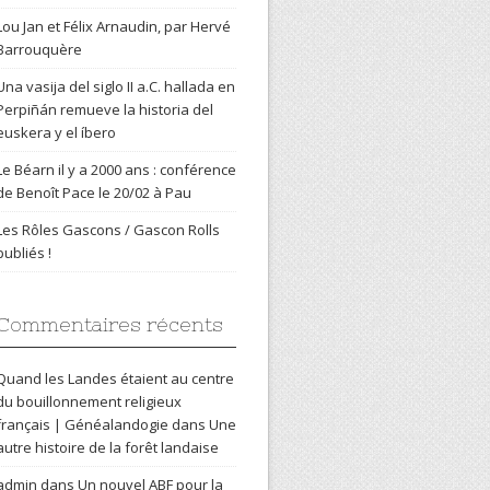
Lou Jan et Félix Arnaudin, par Hervé
Barrouquère
Una vasija del siglo II a.C. hallada en
Perpiñán remueve la historia del
euskera y el íbero
Le Béarn il y a 2000 ans : conférence
de Benoît Pace le 20/02 à Pau
Les Rôles Gascons / Gascon Rolls
publiés !
Commentaires récents
Quand les Landes étaient au centre
du bouillonnement religieux
français | Généalandogie
dans
Une
autre histoire de la forêt landaise
admin
dans
Un nouvel ABF pour la