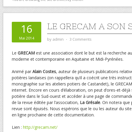
LE GRECAM A SON S
16
Mai 2014
by
admin
⋅
3 Comments
Le
GRECAM
est une association dont le but est la recherche a
moderne et contemporaine en Aquitaine et Midi-Pyrénées.
Animé par
Alain Costes
, auteur de plusieurs publications relat
potières landaises (on rappellera qu’il a coécrit une très instruc
monographie sur les ateliers potiers de Castandet), le GRECAM 
internet. Encore en cours d’élaboration, on peut d’ores-et-déjà s
potière dans le Sud-ouest et accéder à une page de commande
de la revue éditée par l’association,
La Grésale
. On notera que 
revue sont épuisés. Nous espérons que le ou les auteur du sit
en ligne prochaine de cette documentation.
Lien :
http://grecam.net/