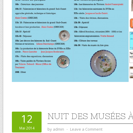
NUIT DES MUSÉES 
12
Mai 2014
by
admin
⋅
Leave a Comment