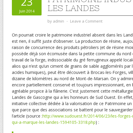
23
LES LANDES
Juin 2014
by
admin
⋅
Leave a Comment
On pourrait croire le patrimoine industriel absent dans les Landes,
est rien, il suffit juste d’observer. La production de résine, au
raison de concurrence des produits pétroliers (et de résine moi
possède déjà son écomusée dans la petite commune du nord 
travail de la forge, indissociable du gré ferrugineux appelé loc
alios qui n’est qu’un ciment de grains de sable agglomérés par
acides humiques), peut être découvert à Brocas-les-Forges, v
dizaine de kilomètres au nord de Mont-de-Marsan. On y admire
encore partiellement conservé et toujours impressionnant, en 
agréable propice à la flânerie. C’est justement cette métallurgie
Landes de Gascogne qui a les honneurs de Sud Ouest. En effet,
initiative collective dédiée à la valorisation de ce Patrimoine un
que parce que des associations se battent pour le sauvegarder et
l’article (source :
http://www.sudouest.fr/2014/06/23/les-forges-un
qui-a-marque-les-landes-1594105-3318.php
) :