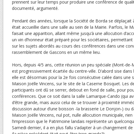
prennent sur leur temps pour produire une conférence de qualité
documenté, argumenté.
Pendant des années, lorsque la Société de Borda se déplaçait 
était accueillie dans une salle au sein de la Mairie. Parfois, le M
faisait une apparition, allant même jusqu’à une allocution d’accue
un vin d’honneur était préparé pour les sociétaires, permettan
sur les sujets abordés au cours des conférences dans une convi
rassemblement de Gascons en un même lieu.
Hors, depuis 4/5 ans, cette réunion un peu spéciale (Mont-de-M
est progressivement écartée du centre-ville. D’abord sise dans
elle est désormais pour la 2e fois consécutive calée dans une s
Maison Joëlle Vincens, sur le site de la Caserne Bosquet. Les de
participants ont dû se serrer, debout en fond de salle, pour pou
conférences. Que ce soit dans la salle Lamarque-Cando (qui av
d’être grande, mais aussi celui de se trouver à proximité immédi
discussion autour d’une boisson -la brasserie Le Donjon-) ou da
Maison Joëlle Vincens, nul pot, nulle allocution municipale, rie
l’impression que le Patrimoine landais représente un quelconqu
Samedi dernier, il a en plus fallu s’adapter à un changement de
(la pièce précédent était peut-être trop grande?).