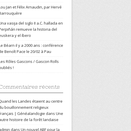
Lou Jan et Félix Arnaudin, par Hervé
Barrouquère
Una vasija del siglo II a.C. hallada en
Perpiñán remueve la historia del
euskera y el íbero
Le Béarn il y a 2000 ans : conférence
de Benoît Pace le 20/02 à Pau
Les Rôles Gascons / Gascon Rolls
publiés !
Commentaires récents
Quand les Landes étaient au centre
du bouillonnement religieux
français | Généalandogie
dans
Une
autre histoire de la forêt landaise
admin
dans
Un nouvel ABF pour la