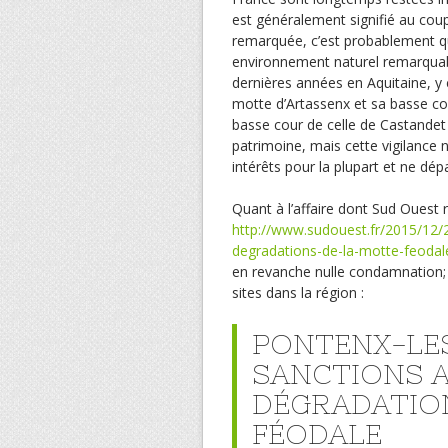
est généralement signifié au coup
remarquée, c’est probablement qu’
environnement naturel remarqua
dernières années en Aquitaine, y
motte d’Artassenx et sa basse cour
basse cour de celle de Castandet
patrimoine, mais cette vigilance 
intérêts pour la plupart et ne dé
Quant à l’affaire dont Sud Ouest r
http://www.sudouest.fr/2015/12/2
degradations-de-la-motte-feoda
en revanche nulle condamnation; b
sites dans la région :
PONTENX-LES-
SANCTIONS A
DÉGRADATIO
FÉODALE