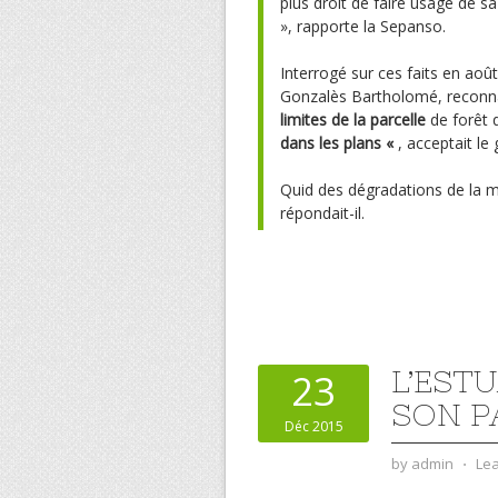
plus droit de faire usage de sa
», rapporte la Sepanso.
Interrogé sur ces faits en août
Gonzalès Bartholomé, reconna
limites de la parcelle
de forêt q
dans les plans «
, acceptait le
Quid des dégradations de la m
répondait-il.
L’EST
23
SON P
Déc 2015
by
admin
⋅
Le