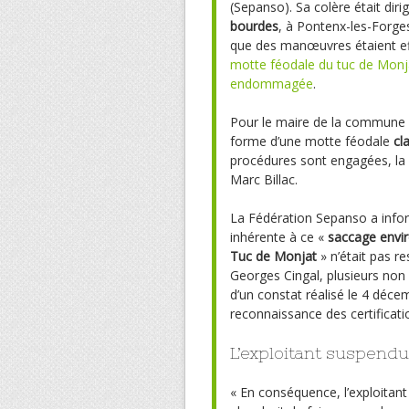
(Sepanso). Sa colère était diri
bourdes
, à Pontenx-les-Forges
que des manœuvres étaient eff
motte féodale du tuc de Monja
endommagée
.
Pour le maire de la commune aus
forme d’une motte féodale
cl
procédures sont engagées, la ma
Marc Billac.
La Fédération Sepanso a info
inhérente à ce «
saccage envi
Tuc de Monjat
» n’était pas re
Georges Cingal, plusieurs non 
d’un constat réalisé le 4 dé
reconnaissance des certificati
L’exploitant suspendu
« En conséquence, l’exploitant