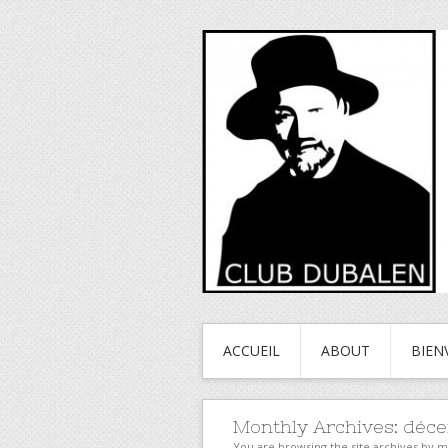
ACCUEIL
ABOUT
BIEN
Monthly Archives:
déce
You are browsing the site archives by 