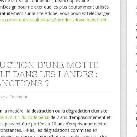
ciels de la CS2 qui ont depuis, beaucoup évolué
 InDesign pour ne citer que les plus couramment utilisés
 gratuitement sur le site Adobe, vous pourrez télécharger
obe.com/creative-suite/kb/cs2-product-downloads.html
UCTION D’UNE MOTTE
LE DANS LES LANDES :
ANCTIONS ?
ave a Comment
n la matière : l
a destruction ou la dégradation d’un site
icle 322-3-1 du code pénal
de 7 ans d’emprisonnement et
es peuvent être portées à 10 ans d’emprisonnement et
rconstances. Hélas, les dégradations commises en
unies et encore aujourd’hui, un simple rappel à la loi