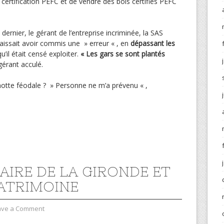
 certification PEFC et de vendre des bois certifiés PEFC
 dernier, le gérant de l’entreprise incriminée, la SAS
issait avoir commis une » erreur « , en
dépassant les
u’il était censé exploiter.
« Les gars se sont plantés
 gérant acculé.
otte féodale ? » Personne ne m’a prévenu « ,
UAIRE DE LA GIRONDE ET
ATRIMOINE
ave a Comment