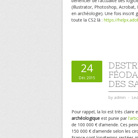
bénéficier de l’actualité des logi
(Illustrator, Photoshop, Acrobat,
en archéologie). Une fois inscrit
toute la CS2 là :
https://helpx.ad
DESTR
24
FÉODA
Déc 2015
DES S
by
admin
⋅
Le
Pour rappel, la loi est très claire e
archéologique
est punie par
l’art
de 100 000 € d’amende. Ces pein
150 000 € d’amende selon les ci
France sont longtemps restées imp