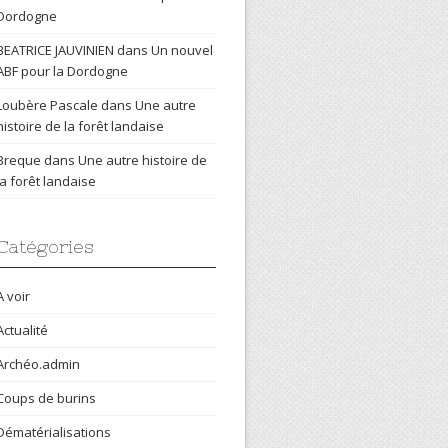
Dordogne
BEATRICE JAUVINIEN
dans
Un nouvel
ABF pour la Dordogne
Loubère Pascale
dans
Une autre
histoire de la forêt landaise
Breque
dans
Une autre histoire de
la forêt landaise
Catégories
A voir
Actualité
Archéo.admin
Coups de burins
Dématérialisations