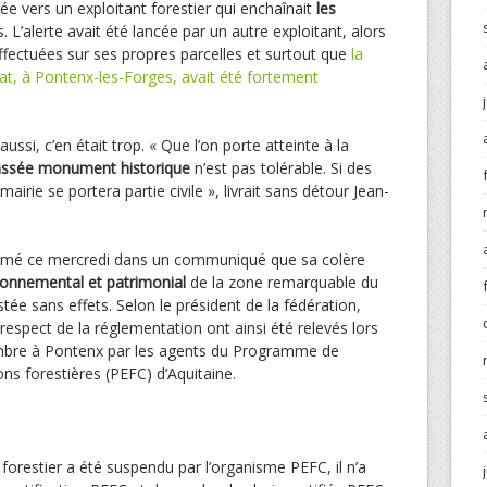
gée vers un exploitant forestier qui enchaînait
les
. L’alerte avait été lancée par un autre exploitant, alors
ectuées sur ses propres parcelles et surtout que
la
t, à Pontenx-les-Forges, avait été fortement
si, c’en était trop. « Que l’on porte atteinte à la
assée monument historique
n’est pas tolérable. Si des
irie se portera partie civile », livrait sans détour Jean-
rmé ce mercredi dans un communiqué que sa colère
ronnemental et patrimonial
de la zone remarquable du
stée sans effets. Selon le président de la fédération,
respect de la réglementation ont ainsi été relevés lors
cembre à Pontenx par les agents du Programme de
ons forestières (PEFC) d’Aquitaine.
 forestier a été suspendu par l’organisme PEFC, il n’a