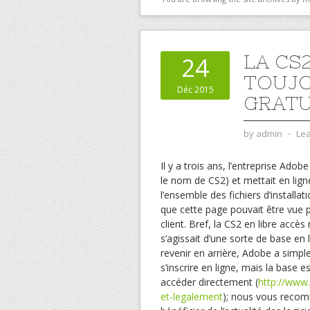
LA CS
24
TOUJO
Déc 2015
GRAT
by
admin
⋅
Le
Il y a trois ans, l’entreprise Adob
le nom de CS2) et mettait en ligne
l’ensemble des fichiers d’install
que cette page pouvait être vue p
client. Bref, la CS2 en libre accès
s’agissait d’une sorte de base en
revenir en arrière, Adobe a simp
s’inscrire en ligne, mais la base e
accéder directement (
http://www.
et-legalement
); nous vous recom