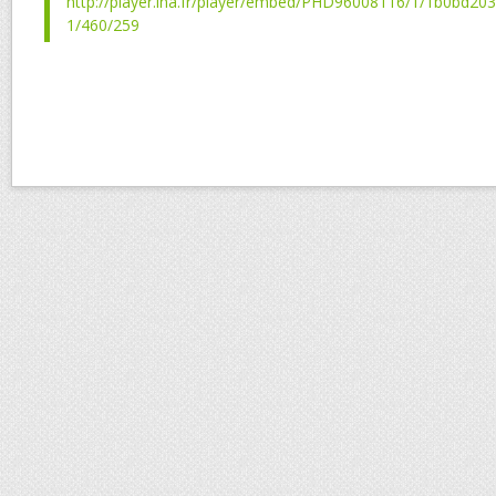
http://player.ina.fr/player/embed/PHD96008116/1/1b0bd2
1/460/259