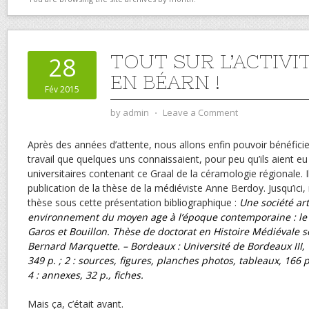
TOUT SUR L’ACTIVI
28
EN BÉARN !
Fév 2015
by
admin
⋅
Leave a Comment
Après des années d’attente, nous allons enfin pouvoir bénéficier
travail que quelques uns connaissaient, pour peu qu’ils aient e
universitaires contenant ce Graal de la céramologie régionale. Il
publication de la thèse de la médiéviste Anne Berdoy. Jusqu’ici
thèse sous cette présentation bibliographique :
Une société ar
environnement du moyen age à l’époque contemporaine : le 
Garos et Bouillon. Thèse de doctorat en Histoire Médiévale so
Bernard Marquette. – Bordeaux : Université de Bordeaux III, 19
349 p. ; 2 : sources, figures, planches photos, tableaux, 166 p
4 : annexes, 32 p., fiches.
Mais ça, c’était avant.