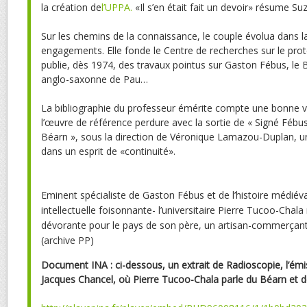
la création de
l’UPPA.
«Il s’en était fait un devoir» résume S
Sur les chemins de la connaissance, le couple évolua dans 
engagements. Elle fonde le Centre de recherches sur le prot
publie, dès 1974, des travaux pointus sur Gaston Fébus, le B
anglo-saxonne de Pau…
La bibliographie du professeur émérite compte une bonne vi
l’œuvre de référence perdure avec la sortie de «
Signé Fébus
Béarn »
, sous la direction de Véronique Lamazou-Duplan, u
dans un esprit de «continuité».
Eminent spécialiste de Gaston Fébus et de l’histoire médiéval
intellectuelle foisonnante- l’universitaire Pierre Tucoo-Chala
dévorante pour le pays de son père, un artisan-commerçant
(archive PP)
Document INA : ci-dessous, un extrait de Radioscopie, l’émi
Jacques Chancel, où Pierre Tucoo-Chala parle du Béarn et de