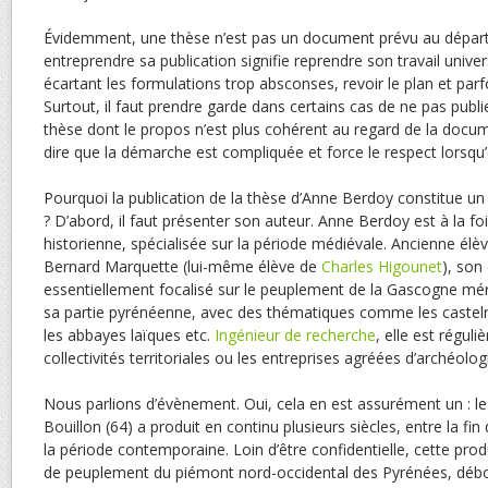
Évidemment, une thèse n’est pas un document prévu au départ 
entreprendre sa publication signifie reprendre son travail univers
écartant les formulations trop absconses, revoir le plan et parf
Surtout, il faut prendre garde dans certains cas de ne pas publ
thèse dont le propos n’est plus cohérent au regard de la docum
dire que la démarche est compliquée et force le respect lorsqu’e
Pourquoi la publication de la thèse d’Anne Berdoy constitue u
? D’abord, il faut présenter son auteur. Anne Berdoy est à la f
historienne, spécialisée sur la période médiévale. Ancienne élè
Bernard Marquette (lui-même élève de
Charles Higounet
), son
essentiellement focalisé sur le peuplement de la Gascogne mér
sa partie pyrénéenne, avec des thématiques comme les casteln
les abbayes laïques etc.
Ingénieur de recherche
, elle est régul
collectivités territoriales ou les entreprises agréées d’archéolog
Nous parlions d’évènement. Oui, cela en est assurément un : le
Bouillon (64) a produit en continu plusieurs siècles, entre la fi
la période contemporaine. Loin d’être confidentielle, cette prod
de peuplement du piémont nord-occidental des Pyrénées, débo