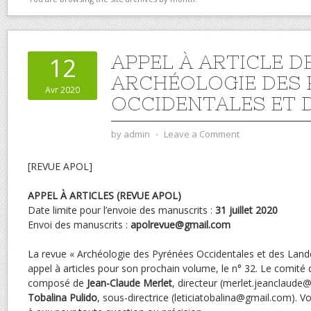
APPEL À ARTICLE D
12
ARCHÉOLOGIE DES 
Avr 2020
OCCIDENTALES ET 
by
admin
⋅
Leave a Comment
[REVUE APOL]
APPEL À ARTICLES (REVUE APOL)
Date limite pour l’envoie des manuscrits :
31 juillet 2020
Envoi des manuscrits :
apolrevue@gmail.com
La revue « Archéologie des Pyrénées Occidentales et des Land
appel à articles pour son prochain volume, le n° 32. Le comité de
composé de
Jean-Claude Merlet
, directeur (merlet.jeanclaude
Tobalina Pulido
, sous-directrice (leticiatobalina@gmail.com). 