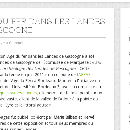
 DU FER DANS LES LANDES
SCOGNE
ave a Comment
sur l’Age du fer dans les Landes de Gascogne a été
Landes de Gascogne de l’Écomusée de Marquèze : «
Six
s : archéologie des Landes de Gascogne
« . Cette
ar la tenue en juin 2011 d’un colloque de l’
AFEAF
e de l’Age du Fer) à Bordeaux. Montée à l’initiative du
et de l’Université de Bordeaux 3, avec la complicité du
ques sur les Landes
, elle permit de faire le point sur un
ire vaste, allant de la vallée de l’Adour à la pointe du
l’Eyre et le littoral aquitain.
pages fut publié, co-écrit par
Marie Bilbao
et
Hervé
ires de cette exposition et tous deux membres du
ques sur les Landes.