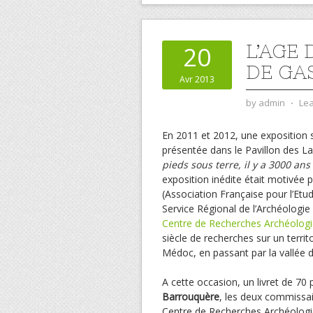
L’AGE
20
DE GA
Avr 2013
by
admin
⋅
Le
En 2011 et 2012, une exposition 
présentée dans le Pavillon des 
pieds sous terre, il y a 3000 an
exposition inédite était motivée p
(Association Française pour l’Etud
Service Régional de l’Archéologie 
Centre de Recherches Archéologi
siècle de recherches sur un territo
Médoc, en passant par la vallée de 
A cette occasion, un livret de 70 
Barrouquère
, les deux commissa
Centre de Recherches Archéologi