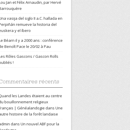
Lou Jan et Félix Arnaudin, par Hervé
Barrouquère
Una vasija del siglo II a.C. hallada en
Perpiñán remueve la historia del
euskera y el íbero
Le Béarn il y a 2000 ans : conférence
de Benoît Pace le 20/02 à Pau
Les Rôles Gascons / Gascon Rolls
publiés !
Commentaires récents
Quand les Landes étaient au centre
du bouillonnement religieux
français | Généalandogie
dans
Une
autre histoire de la forêt landaise
admin
dans
Un nouvel ABF pour la