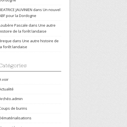
Dordogne
BEATRICE JAUVINIEN
dans
Un nouvel
ABF pour la Dordogne
Loubère Pascale
dans
Une autre
histoire de la forêt landaise
Breque
dans
Une autre histoire de
la forêt landaise
Catégories
A voir
Actualité
Archéo.admin
Coups de burins
Dématérialisations