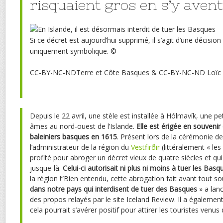
risquaient gros en s’y aven
Si ce décret est aujourd’hui supprimé, il s’agit d’une décision
uniquement symbolique.
©
CC-BY-NC-NDTerre et Côte Basques & CC-BY-NC-ND Loïc
D
epuis le 22 avril, une stèle est installée à Hólmavík, une
âmes au nord-ouest de l’Islande.
Elle est
érigée en souvenir
baleiniers basques en 1615
. Présent lors de la cérémonie
l’administrateur de la région du
Vestfirðir
(littéralement « les
profité pour abroger un décret vieux de quatre siècles et qui
jusque-là.
Celui-ci autorisait ni plus ni moins à tuer les Basq
la région !“Bien entendu, cette abrogation fait avant tout so
dans notre pays qui interdisent de tuer des Basques
» a lan
des propos relayés par le site Iceland Review. Il a égalemen
cela pourrait s’avérer positif pour attirer les touristes venus 