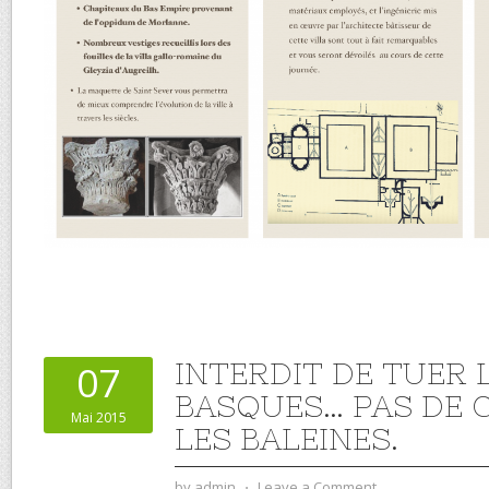
INTERDIT DE TUER 
07
BASQUES… PAS DE 
Mai 2015
LES BALEINES.
by
admin
⋅
Leave a Comment