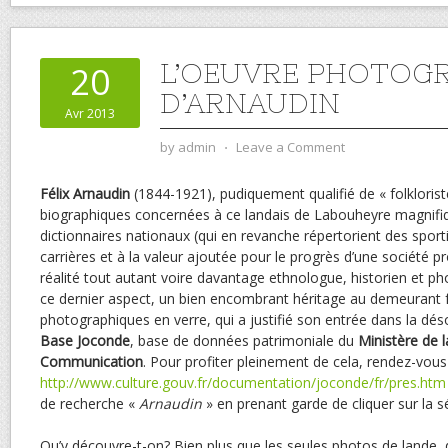
L’OEUVRE PHOTOG
20
D’ARNAUDIN
Avr 2013
by
admin
⋅
Leave a Comment
Félix Arnaudin
(1844-1921), pudiquement qualifié de « folklorist
biographiques concernées à ce landais de Labouheyre magnifi
dictionnaires nationaux (qui en revanche répertorient des spor
carrières et à la valeur ajoutée pour le progrès d’une société p
réalité tout autant voire davantage ethnologue, historien et ph
ce dernier aspect, un bien encombrant héritage au demeurant fa
photographiques en verre, qui a justifié son entrée dans la dé
Base Joconde
, base de données patrimoniale du
Ministère de l
Communication
. Pour profiter pleinement de cela, rendez-vous
http://www.culture.gouv.fr/documentation/joconde/fr/pres.htm
de recherche «
Arnaudin
» en prenant garde de cliquer sur la s
Qu’y découvre-t-on? Bien plus que les seules photos de lande,