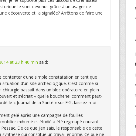
 Bref, je ne supporte plus ces discours extrémistes!
istorique le sont devenus grâce à un usager de
une découverte et l’a signalée? Arrêtons de faire une
2014 at 23 h 40 min
said:
contenter d’une simple constatation en tant que
situation d’un site archéologique. C’est comme si
en chirurgie passait dans un bloc opératoire en plein
ouvert et s’écriait « quelle boucherie! comment peut-
gardé le « Journal de la Santé » sur Fr5, laissez-moi
ement gelé après une campagne de fouilles
u mobilier exhumé et étudié a été regroupé courant
 Pessac. De ce que j’en sais, le responsable de cette
a synthèse qui constitue un travail énorme. Ce que ne