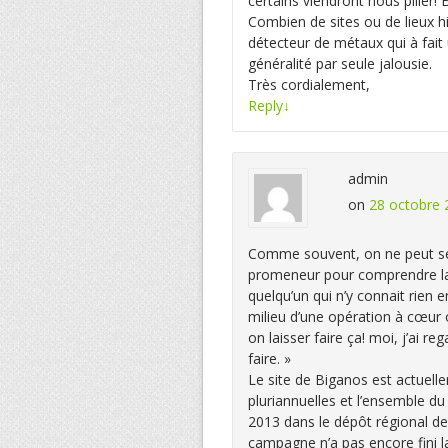
certains viendront nous piller!
Combien de sites ou de lieux h
détecteur de métaux qui à fait 
généralité par seule jalousie.
Très cordialement,
Reply
↓
admin
on
28 octobre 
Comme souvent, on ne peut se 
promeneur pour comprendre la 
quelqu’un qui n’y connait rien 
milieu d’une opération à cœur 
on laisser faire ça! moi, j’ai re
faire. »
Le site de Biganos est actuell
pluriannuelles et l’ensemble d
2013 dans le dépôt régional de
campagne n’a pas encore fini l