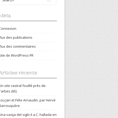
Méta
Connexion
Flux des publications
Flux des commentaires
Site de WordPress-FR
Articles récents
Un site castral fouillé près de
Tarbes (65)
Lou Jan et Félix Arnaudin, par Hervé
Barrouquère
Una vasija del siglo II a.C. hallada en