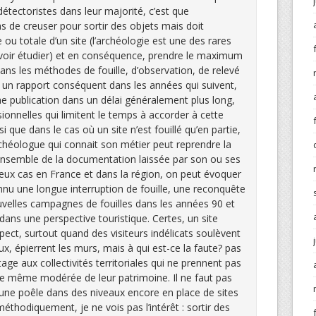
tectoristes dans leur majorité, c’est que
s de creuser pour sortir des objets mais doit
 ou totale d’un site (l’archéologie est une des rares
ouvoir étudier) et en conséquence, prendre le maximum
ns les méthodes de fouille, d’observation, de relevé
er un rapport conséquent dans les années qui suivent,
 une publication dans un délai généralement plus long,
sionnelles qui limitent le temps à accorder à cette
 que dans le cas où un site n’est fouillé qu’en partie,
rchéologue qui connait son métier peut reprendre la
l’ensemble de la documentation laissée par son ou ses
eux cas en France et dans la région, on peut évoquer
onnu une longue interruption de fouille, une reconquête
uvelles campagnes de fouilles dans les années 90 et
é dans une perspective touristique. Certes, un site
spect, surtout quand des visiteurs indélicats soulèvent
ux, épierrent les murs, mais à qui est-ce la faute? pas
ge aux collectivités territoriales qui ne prennent pas
ce même modérée de leur patrimoine. Il ne faut pas
r une poêle dans des niveaux encore en place de sites
 méthodiquement, je ne vois pas l’intérêt : sortir des