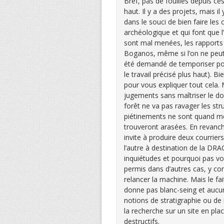
Bref, pas de fouilles depuis c
haut. Il y a des projets, mais i
dans le souci de bien faire les 
archéologique et qui font que l
sont mal menées, les rapports m
Boganos, même si l’on ne peut r
été demandé de temporiser pour 
le travail précisé plus haut). Bi
pour vous expliquer tout cela.
jugements sans maîtriser le dos
forêt ne va pas ravager les str
piétinements ne sont quand mê
trouveront arasées. En revanche
invite à produire deux courriers
l’autre à destination de la DRA
inquiétudes et pourquoi pas vo
permis dans d’autres cas, y co
relancer la machine. Mais le fa
donne pas blanc-seing et aucun
notions de stratigraphie ou de
la recherche sur un site en p
destructifs.