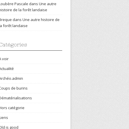
Loubère Pascale
dans
Une autre
histoire de la forêt landaise
Breque
dans
Une autre histoire de
la forêt landaise
Catégories
A voir
Actualité
Archéo.admin
Coups de burins
Dématérialisations
Hors catégorie
Liens
Old is good