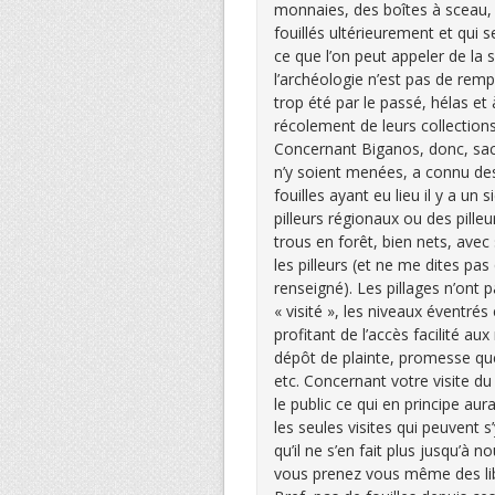
monnaies, des boîtes à sceau, 
fouillés ultérieurement et qui 
ce que l’on peut appeler de la
l’archéologie n’est pas de remp
trop été par le passé, hélas e
récolement de leurs collection
Concernant Biganos, donc, sach
n’y soient menées, a connu des
fouilles ayant eu lieu il y a un 
pilleurs régionaux ou des pilleur
trous en forêt, bien nets, avec
les pilleurs (et ne me dites pas
renseigné). Les pillages n’ont p
« visité », les niveaux éventré
profitant de l’accès facilité au
dépôt de plainte, promesse que 
etc. Concernant votre visite du
le public ce qui en principe aur
les seules visites qui peuvent 
qu’il ne s’en fait plus jusqu’à 
vous prenez vous même des lib