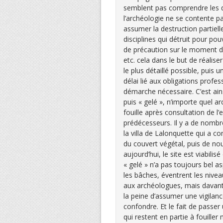
semblent pas comprendre les dé
l’archéologie ne se contente pa
assumer la destruction partielle
disciplines qui détruit pour p
de précaution sur le moment da
etc. cela dans le but de réalis
le plus détaillé possible, puis
délai lié aux obligations profes
démarche nécessaire. C’est ainsi
puis « gelé », n’importe quel a
fouille après consultation de 
prédécesseurs. Il y a de nombr
la villa de Lalonquette qui a c
du couvert végétal, puis de no
aujourd’hui, le site est viabilis
« gelé » n’a pas toujours bel a
les bâches, éventrent les nivea
aux archéologues, mais davanta
la peine d’assumer une vigilan
confondre. Et le fait de passe
qui restent en partie à fouiller