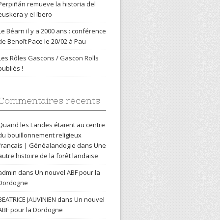
Perpiñán remueve la historia del
euskera y el íbero
Le Béarn il y a 2000 ans : conférence
de Benoît Pace le 20/02 à Pau
Les Rôles Gascons / Gascon Rolls
publiés !
Commentaires récents
Quand les Landes étaient au centre
du bouillonnement religieux
français | Généalandogie
dans
Une
autre histoire de la forêt landaise
admin
dans
Un nouvel ABF pour la
Dordogne
BEATRICE JAUVINIEN
dans
Un nouvel
ABF pour la Dordogne