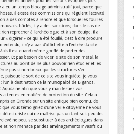
es dernières années pour les raisons évoquées plus
l y a eu un temps blocage administratif (oui, parce que
choses, il existe des commissions qui régulent l’activité
’on a des comptes à rendre et que lorsque les fouilles
auvais, bâclés, il y a des sanctions; dans le cas de
ien reprocher à l’archéologue et à son équipe, il a
« digérer » ce qui a été fouillé, c’est à dire produire
en entendu, il n’y a pas d’affichette à l’entrée du site
 Mais il est quand même gonflé de porter des
sier. Et pas besoin de vider le site de son métal, la
uctures au point de ne plus pouvoir rien étudier et les
me pas si nombreux que les structures s’en
, puisque le sort de ce site vous inquiète, je vous
 : l’un à destination de la municipalité de Biganos,
C Aquitaine afin que vous y manifestiez vos
s attentes en matière de protection du site. Cela a
mpris en Gironde sur un site antique bien connu, de
it que vous témoigniez d’une veille citoyenne ne vous
 détectoriste qui ne maîtrise pas un tant soit peu des
 relevé ne peut se substituer à des archéologues dans
lace et non menacé par des aménagements invasifs ou