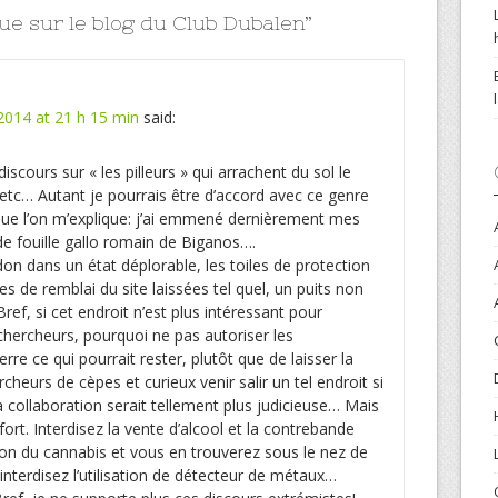
ue sur le blog du Club Dubalen
”
2014 at 21 h 15 min
said:
discours sur « les pilleurs » qui arrachent du sol le
etc… Autant je pourrais être d’accord avec ce genre
 que l’on m’explique: j’ai emmené dernièrement mes
 de fouille gallo romain de Biganos….
on dans un état déplorable, les toiles de protection
s de remblai du site laissées tel quel, un puits non
Bref, si cet endroit n’est plus intéressant pour
chercheurs, pourquoi ne pas autoriser les
erre ce qui pourrait rester, plutôt que de laisser la
rcheurs de cèpes et curieux venir salir un tel endroit si
a collaboration serait tellement plus judicieuse… Mais
fort. Interdisez la vente d’alcool et la contrebande
ation du cannabis et vous en trouverez sous le nez de
interdisez l’utilisation de détecteur de métaux…