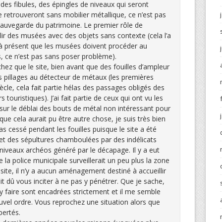
des fibules, des épingles de niveaux qui seront
se retrouveront sans mobilier métallique, ce n’est pas
 sauvegarde du patrimoine. Le premier rôle de
lir des musées avec des objets sans contexte (cela l’a
t à présent que les musées doivent procéder au
s, ce n’est pas sans poser problème).
ez que le site, bien avant que des fouilles d’ampleur
 pillages au détecteur de métaux (les premières
siècle, cela fait partie hélas des passages obligés des
s touristiques). J’ai fait partie de ceux qui ont vu les
 sur le déblai des bouts de métal non intéressant pour
 que cela aurait pu être autre chose, je suis très bien
as cessé pendant les fouilles puisque le site a été
s et des sépultures chamboulées par des indélicats
x niveaux archéos généré par le décapage. Il y a eut
la police municipale surveillerait un peu plus la zone
 site, il n’y a aucun aménagement destiné à accueillir
ait dû vous inciter à ne pas y pénétrer. Que je sache,
s’y faire sont encadrées strictement et il me semble
nouvel ordre. Vous reprochez une situation alors que
ertés.