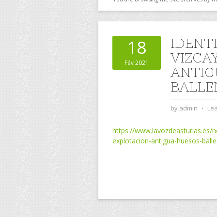
IDENT
18
VIZCA
Fév 2021
ANTIG
BALLE
by
admin
⋅
Le
https://www.lavozdeasturias.es/no
explotacion-antigua-huesos-ba