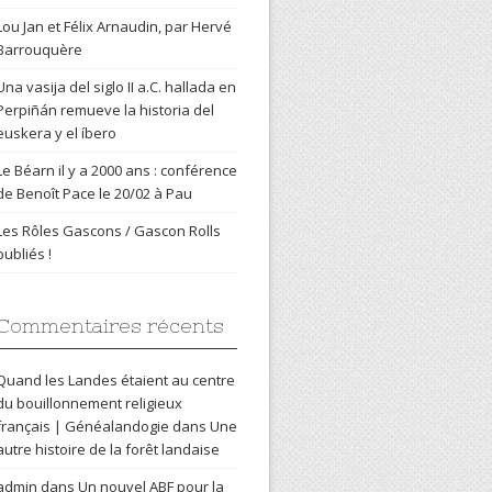
Lou Jan et Félix Arnaudin, par Hervé
Barrouquère
Una vasija del siglo II a.C. hallada en
Perpiñán remueve la historia del
euskera y el íbero
Le Béarn il y a 2000 ans : conférence
de Benoît Pace le 20/02 à Pau
Les Rôles Gascons / Gascon Rolls
publiés !
Commentaires récents
Quand les Landes étaient au centre
du bouillonnement religieux
français | Généalandogie
dans
Une
autre histoire de la forêt landaise
admin
dans
Un nouvel ABF pour la