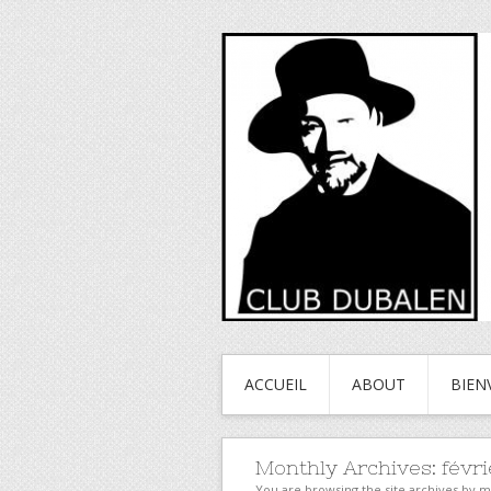
ACCUEIL
ABOUT
BIEN
Monthly Archives:
févri
You are browsing the site archives by 