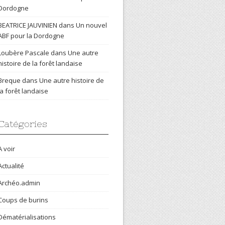
Dordogne
BEATRICE JAUVINIEN
dans
Un nouvel
ABF pour la Dordogne
Loubère Pascale
dans
Une autre
histoire de la forêt landaise
Breque
dans
Une autre histoire de
la forêt landaise
Catégories
A voir
Actualité
Archéo.admin
Coups de burins
Dématérialisations