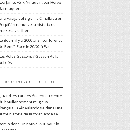
Lou Jan et Félix Arnaudin, par Hervé
Barrouquère
Una vasija del siglo II a.C. hallada en
Perpiñán remueve la historia del
euskera y el íbero
Le Béarn il y a 2000 ans : conférence
de Benoît Pace le 20/02 à Pau
Les Rôles Gascons / Gascon Rolls
publiés !
Commentaires récents
Quand les Landes étaient au centre
du bouillonnement religieux
français | Généalandogie
dans
Une
autre histoire de la forêt landaise
admin
dans
Un nouvel ABF pour la