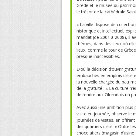
Grède et le musée du patrimoin
le trésor de la cathédrale Sain
« La ville dispose de collectio
historique et intellectuel, ex
mandat (de 2001 à 2008), il av
thèmes, dans des lieux où elle
lieux, comme la tour de Grèd
presque inaccessibles.
D’où la décision d’ouvrir gratu
embauchés en emplois d’été et
la nouvelle chargée du patrimoin
de la gratuité : « La culture n’
de rendre aux Oloronais un pat
Avec aussi une ambition plus p
visite en journée, observe le 
journées de visites, en offra
des quartiers d’été. » Outre l
chocolatiers (magasin d’usine L