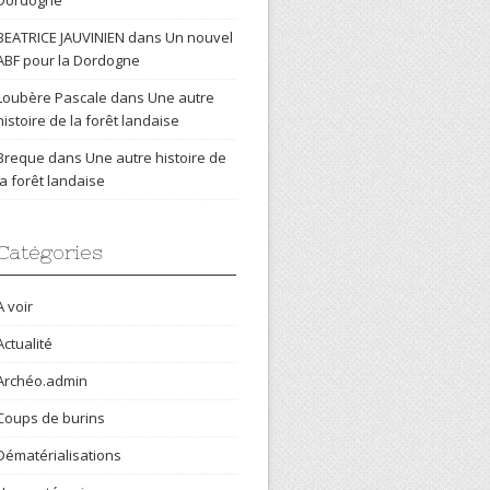
Dordogne
BEATRICE JAUVINIEN
dans
Un nouvel
ABF pour la Dordogne
Loubère Pascale
dans
Une autre
histoire de la forêt landaise
Breque
dans
Une autre histoire de
la forêt landaise
Catégories
A voir
Actualité
Archéo.admin
Coups de burins
Dématérialisations