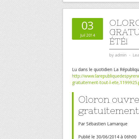
OLORO
03
GRATU
Juil 2014
ÉTÉ!
by
admin
⋅
Le
Lu dans le quotidien La Républiq
http://www.larepubliquedespyrene
gratuitement-tout-l-ete,1199925
Oloron ouvr
gratuitement 
Par Sébastien Lamarque
Publié le 30/06/2014 à 06h00