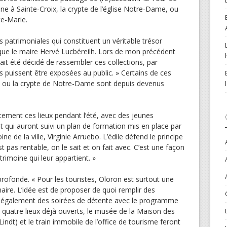
e à Sainte-Croix, la crypte de l’église Notre-Dame, ou
te-Marie.
ns patrimoniales qui constituent un véritable trésor
plique le maire Hervé Lucbéreilh. Lors de mon précédent
ait été décidé de rassembler ces collections, par
s puissent être exposées au public. » Certains de ces
e ou la crypte de Notre-Dame sont depuis devenus
itement ces lieux pendant l’été, avec des jeunes
 qui auront suivi un plan de formation mis en place par
e de la ville, Virginie Arruebo. L’édile défend le principe
est pas rentable, on le sait et on fait avec. C’est une façon
rimoine qui leur appartient. »
rofonde. « Pour les touristes, Oloron est surtout une
maire. L’idée est de proposer de quoi remplir des
nt également des soirées de détente avec le programme
es quatre lieux déjà ouverts, le musée de la Maison des
indt) et le train immobile de l’office de tourisme feront