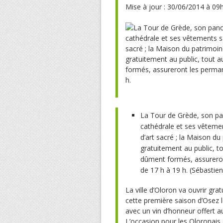
Mise à jour : 30/06/2014 à 09
La Tour de Grède, son pan
cathédrale et ses vêteme
d’art sacré ; la Maison du 
gratuitement au public, t
dûment formés, assureron
de 17 h à 19 h. (Sébasti
La ville d’Oloron va ouvrir gr
cette première saison d’Osez 
avec un vin d’honneur offert aux
L’occasion pour les Oloronais 