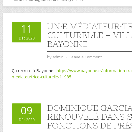
UN·E MÉDIATEUR·T
11
CULTUREL·LE – VILL
Déc 2020
BAYONNE
by
admin
⋅
Leave a Comment
Ça recrute à Bayonne :
https://www.bayonne.fr/information-tr
mediateurtrice-culturelle-11985
DOMINIQUE GARCI
09
RENOUVELÉ DANS S
Déc 2020
FONCTIONS DE PRÉ