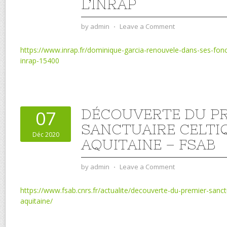
L’INRAP
by
admin
⋅
Leave a Comment
https://www.inrap.fr/dominique-garcia-renouvele-dans-ses-fonc
inrap-15400
DÉCOUVERTE DU P
07
SANCTUAIRE CELTI
Déc 2020
AQUITAINE – FSAB
by
admin
⋅
Leave a Comment
https://www.fsab.cnrs.fr/actualite/decouverte-du-premier-sanct
aquitaine/