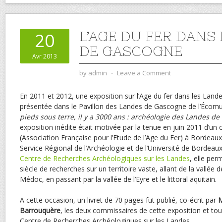
L’AGE DU FER DANS
20
DE GASCOGNE
Avr 2013
by
admin
⋅
Leave a Comment
En 2011 et 2012, une exposition sur l’Age du fer dans les Lan
présentée dans le Pavillon des Landes de Gascogne de l’Écom
pieds sous terre, il y a 3000 ans : archéologie des Landes d
exposition inédite était motivée par la tenue en juin 2011 d’un c
(Association Française pour l’Etude de l’Age du Fer) à Bordeaux.
Service Régional de l’Archéologie et de l’Université de Bordeaux
Centre de Recherches Archéologiques sur les Landes
, elle per
siècle de recherches sur un territoire vaste, allant de la vallée d
Médoc, en passant par la vallée de l’Eyre et le littoral aquitain.
A cette occasion, un livret de 70 pages fut publié, co-écrit par
M
Barrouquère
, les deux commissaires de cette exposition et t
Centre de Recherches Archéologiques sur les Landes.