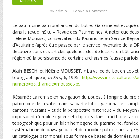
Mai 2013
by
admin
⋅
Leave a Comment
Le patrimoine bâti rural ancien du Lot-et-Garonne est évoqué da
dans la revue InSitu – Revue des Patrimoines. A noter que deux
Hélène Mousset, conservateur du Patrimoine au Service Région
d’Aquitaine (après être passée par le service Inventaire de la 
découvre dans ces articles quelques clés de lecture du bâti anci
région où la persistance de certains archaïsmes fausse parfois
Alain BESCHI
et
Hélène MOUSSET
, « La vallée du Lot en Lot-e
topographique »,
In Situ
, 6, 1995 :
http://www.insitu.culture.fr/a
numero=6&id_article=mousset-691
Résumé :
La remise en navigation du Lot est à l’origine du proje
patrimoine de la vallée dans sa partie lot-et-garonnaise. L’ample
cantons riverains – et de la perspective historique – du Moyen
imposaient d’emblée rigueur et objectifs clairs : méthode raison
topographique pour un bilan homogène du patrimoine, fondée
systématique du paysage bâti et du mobilier public, sans
a prio
un catalogue patrimonial sous forme de bases de données. Ma