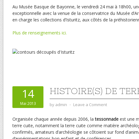
Au Musée Basque de Bayonne, le vendredi 24 mai à 18h00, un
exceptionnelle avec la venue de la conservatrice du Musée d’A
en charge les collections d’Isturitz, aux côtés de la préhistorien
Plus de renseignements ici.
HISTOIRE(S) DE TE
14
Mai 2013
by
admin
⋅
Leave a Comment
Organisée chaque année depuis 2006, la
tessonnade
est une m
terre cuite, notamment la terre cuite comme matière archéolo
confirmés, amateurs d’archéologie se côtoient sur fond d’anima
d’expérimentations bon enfant et de conférences.