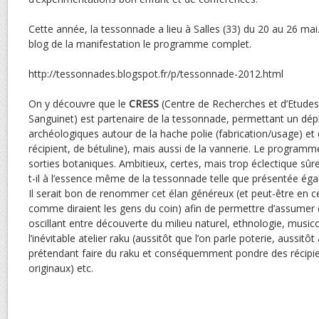
Cette année, la tessonnade a lieu à Salles (33) du 20 au 26 mai
blog de la manifestation le programme complet.
http://tessonnades.blogspot.fr/p/tessonnade-2012.html
On y découvre que le
CRESS
(Centre de Recherches et d’Etudes 
Sanguinet) est partenaire de la tessonnade, permettant un dé
archéologiques autour de la hache polie (fabrication/usage) et
récipient, de bétuline), mais aussi de la vannerie. Le progra
sorties botaniques. Ambitieux, certes, mais trop éclectique sûre
t-il à l’essence même de la tessonnade telle que présentée ég
Il serait bon de renommer cet élan généreux (et peut-être en ce
comme diraient les gens du coin) afin de permettre d’assumer 
oscillant entre découverte du milieu naturel, ethnologie, music
l’inévitable atelier raku (aussitôt que l’on parle poterie, aussitô
prétendant faire du raku et conséquemment pondre des récipi
originaux) etc.