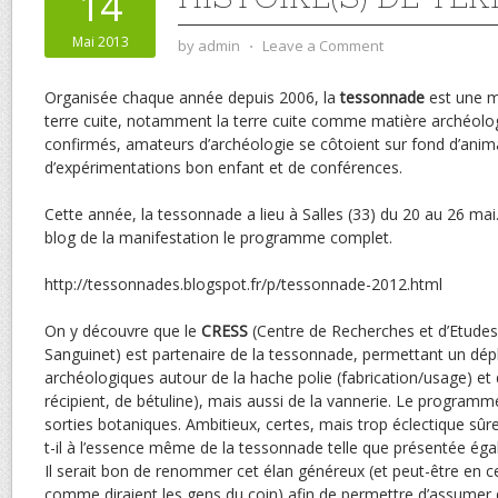
14
Mai 2013
by
admin
⋅
Leave a Comment
Organisée chaque année depuis 2006, la
tessonnade
est une m
terre cuite, notamment la terre cuite comme matière archéolo
confirmés, amateurs d’archéologie se côtoient sur fond d’anima
d’expérimentations bon enfant et de conférences.
Cette année, la tessonnade a lieu à Salles (33) du 20 au 26 mai
blog de la manifestation le programme complet.
http://tessonnades.blogspot.fr/p/tessonnade-2012.html
On y découvre que le
CRESS
(Centre de Recherches et d’Etudes 
Sanguinet) est partenaire de la tessonnade, permettant un dé
archéologiques autour de la hache polie (fabrication/usage) et
récipient, de bétuline), mais aussi de la vannerie. Le progra
sorties botaniques. Ambitieux, certes, mais trop éclectique sûre
t-il à l’essence même de la tessonnade telle que présentée ég
Il serait bon de renommer cet élan généreux (et peut-être en ce
comme diraient les gens du coin) afin de permettre d’assumer 