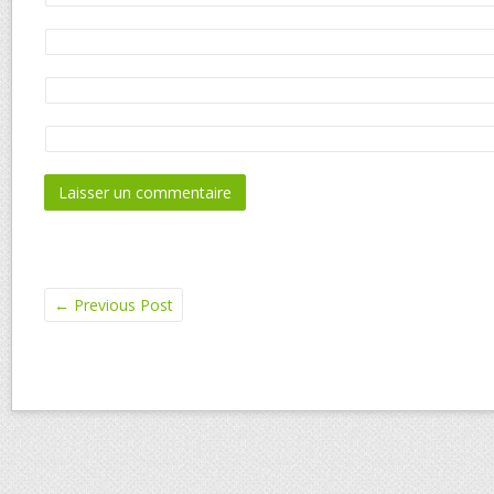
←
Previous Post