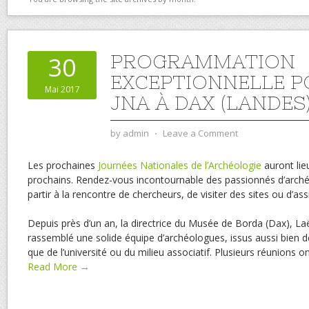
PROGRAMMATION
30
EXCEPTIONNELLE P
Mai 2017
JNA À DAX (LANDES
by
admin
⋅
Leave a Comment
Les prochaines
Journées Nationales de l’Archéologie
auront lieu
prochains. Rendez-vous incontournable des passionnés d’archéo
partir à la rencontre de chercheurs, de visiter des sites ou d’as
Depuis près d’un an, la directrice du Musée de Borda (Dax), Laë
rassemblé une solide équipe d’archéologues, issus aussi bien de
que de l’université ou du milieu associatif. Plusieurs réunions on
Read More →