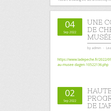
UNE C
04
DE CH
Sep 2022
MUSÉE
by
admin
⋅
Le
https://www.ladepeche.fr/2022/0
au-musee-dagen-10522136.php
HAUTE
02
PROGR
Sep 2022
DE L’A