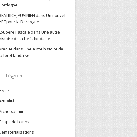
Dordogne
BEATRICE JAUVINIEN
dans
Un nouvel
ABF pour la Dordogne
Loubère Pascale
dans
Une autre
histoire de la forêt landaise
Breque
dans
Une autre histoire de
la forêt landaise
Catégories
A voir
Actualité
Archéo.admin
Coups de burins
Dématérialisations