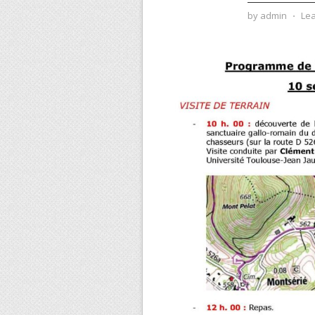
by
admin
⋅
Le