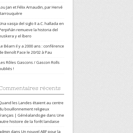
Lou Jan et Félix Arnaudin, par Hervé
Barrouquère
Una vasija del siglo II a.C. hallada en
Perpiñán remueve la historia del
euskera y el íbero
Le Béarn il y a 2000 ans : conférence
de Benoît Pace le 20/02 à Pau
Les Rôles Gascons / Gascon Rolls
publiés !
Commentaires récents
Quand les Landes étaient au centre
du bouillonnement religieux
français | Généalandogie
dans
Une
autre histoire de la forêt landaise
admin
dans
Un nouvel ABF pour la