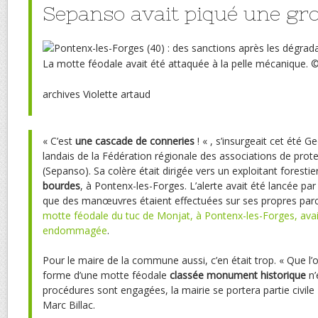
Sepanso avait piqué une gro
La motte féodale avait été attaquée à la pelle mécanique.
archives Violette artaud
« C’est
une cascade de conneries
! « , s’insurgeait cet été G
landais de la Fédération régionale des associations de prote
(Sepanso). Sa colère était dirigée vers un exploitant forestie
bourdes
, à Pontenx-les-Forges. L’alerte avait été lancée par
que des manœuvres étaient effectuées sur ses propres parc
motte féodale du tuc de Monjat, à Pontenx-les-Forges, ava
endommagée
.
Pour le maire de la commune aussi, c’en était trop. « Que l’o
forme d’une motte féodale
classée monument historique
n’
procédures sont engagées, la mairie se portera partie civile »
Marc Billac.