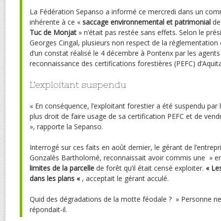
La Fédération Sepanso a informé ce mercredi dans un com
inhérente à ce «
saccage environnemental et patrimonial
de
Tuc de Monjat
» n’était pas restée sans effets. Selon le prés
Georges Cingal, plusieurs non respect de la réglementation o
d’un constat réalisé le 4 décembre à Pontenx par les agen
reconnaissance des certifications forestières (PEFC) d’Aquita
L’exploitant suspendu
« En conséquence, l’exploitant forestier a été suspendu par l
plus droit de faire usage de sa certification PEFC et de vend
», rapporte la Sepanso.
Interrogé sur ces faits en août dernier, le gérant de l’entrepr
Gonzalès Bartholomé, reconnaissait avoir commis une » er
limites de la parcelle
de forêt qu’il était censé exploiter.
« Les
dans les plans «
, acceptait le gérant acculé.
Quid des dégradations de la motte féodale ? » Personne ne
répondait-il.