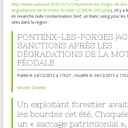
http://www.sudouest.fr/2015/12/24/pontenx-les-forges-40-des-
degradations-de-la-motte-feodale-2226830-3452.php
), s’il y a
en revanche nulle condamnation; bref, un blanc seing pour les 
sites dans la région :
PONTENX-LES-FORGES (40)
SANCTIONS APRÈS LES
DÉGRADATIONS DE LA MO
FÉODALE
Publié
le 24/12/2015 à 11h27
, modifié
le 24/12/2015 à 11h
Vincent Dewitte
Un exploitant forestier avai
les bourdes cet été. Choqué
un « saccage patrimionial », 