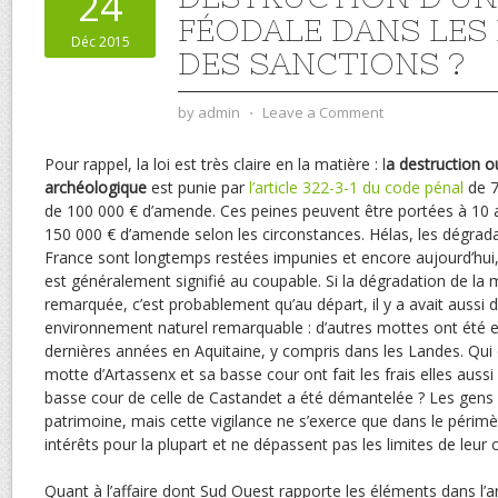
24
FÉODALE DANS LES 
Déc 2015
DES SANCTIONS ?
by
admin
⋅
Leave a Comment
Pour rappel, la loi est très claire en la matière : l
a destruction o
archéologique
est punie par
l’article 322-3-1 du code pénal
de 7
de 100 000 € d’amende. Ces peines peuvent être portées à 10
150 000 € d’amende selon les circonstances. Hélas, les dégra
France sont longtemps restées impunies et encore aujourd’hui, 
est généralement signifié au coupable. Si la dégradation de la
remarquée, c’est probablement qu’au départ, il y a avait aussi 
environnement naturel remarquable : d’autres mottes ont ét
dernières années en Aquitaine, y compris dans les Landes. Qui 
motte d’Artassenx et sa basse cour ont fait les frais elles aussi
basse cour de celle de Castandet a été démantelée ? Les gens 
patrimoine, mais cette vigilance ne s’exerce que dans le périmè
intérêts pour la plupart et ne dépassent pas les limites de leu
Quant à l’affaire dont Sud Ouest rapporte les éléments dans l’art