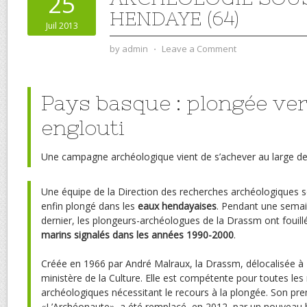
25
HENDAYE (64)
Juil 2013
by
admin
⋅
Leave a Comment
Pays basque : plongée ve
englouti
Une campagne archéologique vient de s’achever au large de l
Une équipe de la Direction des recherches archéologiques 
enfin plongé dans les
eaux hendayaises
. Pendant une semai
dernier, les plongeurs-archéologues de la Drassm ont fouillé
marins signalés dans les années 1990-2000
.
Créée en 1966 par André Malraux, la Drassm, délocalisée à M
ministère de la Culture. Elle est compétente pour toutes les
archéologiques nécessitant le recours à la plongée. Son pre
«L’Archéonaute», a été remplacé, en 2012, par un nouveau 