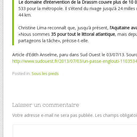
Le domaine d’intervention de la Drassm couvre plus de 10 
533 pour la métropole. Il s’étend du rivage jusqu’à 24 milles
44 km.
Christine Lima reconnaît que, jusqu’à présent,
l’Aquitaine av
«Nous sommes
35 pour tout le littoral atlantique
, mais dep
partageons la tâche», précise-t-elle.
Article d’Edith Anselme, paru dans Sud Ouest le 03/07/13. Sourc
http://www.sudouest.fr/2013/07/03/un-passe-englouti-110353
Posted in:
Sous les pieds
Laisser un commentaire
Votre adresse e-mail ne sera pas publiée.
Les champs obligatoi