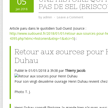
05
PAS DE SEL (BRISCO
Jan 2018
by
admin
⋅
Leave a Comment
Article paru dans le quotidien Sud-Ouest (source :
http://www.sudouest.fr/2018/01/01/retour-aux-sources-pour-h
4395.php?xtmc=historien&xtnp=1&xtcr=5
) :
Retour aux sources pour 
Duhau
Publié le
01/01/2018 à 3h38
par
Thierry Jacob
.
Pour son vingt-deuxième ouvrage Henri Duhau revient chez l
Photo T. J.
Henri Duhau connaît l’histoire. la grande bien sûr mais aussi l